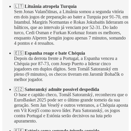
🇱🇹
Lituânia atropela Turquia
Sem Jonas Valančiūnas, a Lituânia somou a segunda vitória
em dois jogos de preparação ao bater a Turquia por 91-70, em
Istambul. Margiris Normantas e Rokas Jokubaitis lideraram os
bálticos, que ao intervalo já venciam por 52-31. Do lado
turco, Cedi Osman e Furkan Korkmaz foram os melhores,
enquanto Alperen Şengün jogou apenas 7 minutos, somando
4 pontos e 4 ressaltos.
🇪🇸
Espanha reage e bate Chéquia
Depois da derrota frente a Portugal, a Espanha venceu a
Chéquia por 87-73, com Josep Puerto a liderar cinco
jogadores em duplos dígitos. Sem Tomáš Satoranský em
pleno (9 minutos), os checos tiveram em Jaromír Bohačík o
melhor jogador.
🇨🇿
Satoranský admite possível despedida
O base e capitão checo, Tomáš Satoranský, reconheceu que o
EuroBasket 2025 pode ser o último grande torneio da sua
geração. Sem Jan Veselý e outros veteranos, a Chéquia aposta
em Vít Krejčí como novo líder. Para Satoranský, os jogos
contra Portugal e Estónia serão decisivos na luta pelo
apuramento.
🇪🇪
Estónia soma segundo triunfo seguido