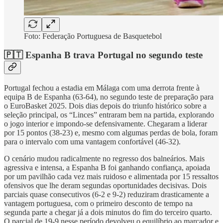
Foto: Federação Portuguesa de Basquetebol
🇵🇹 Espanha B trava Portugal no segundo teste
Portugal fechou a estadia em Málaga com uma derrota frente à
equipa B de Espanha (63-64), no segundo teste de preparação para
o EuroBasket 2025. Dois dias depois do triunfo histórico sobre a
seleção principal, os “Linces” entraram bem na partida, explorando
o jogo interior e impondo-se defensivamente. Chegaram a liderar
por 15 pontos (38-23) e, mesmo com algumas perdas de bola, foram
para o intervalo com uma vantagem confortável (46-32).
O cenário mudou radicalmente no regresso dos balneários. Mais
agressiva e intensa, a Espanha B foi ganhando confiança, apoiada
por um pavilhão cada vez mais ruidoso e alimentada por 15 ressaltos
ofensivos que lhe deram segundas oportunidades decisivas. Dois
parciais quase consecutivos (6-2 e 9-2) reduziram drasticamente a
vantagem portuguesa, com o primeiro desconto de tempo na
segunda parte a chegar já a dois minutos do fim do terceiro quarto.
O parcial de 19-9 nesse período devolveu o equilíbrio ao marcador e