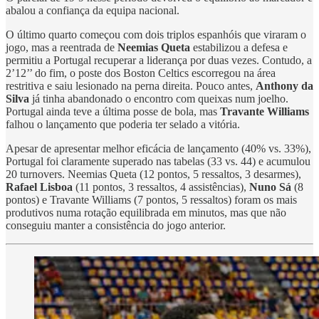
abalou a confiança da equipa nacional.
O último quarto começou com dois triplos espanhóis que viraram o
jogo, mas a reentrada de
Neemias Queta
estabilizou a defesa e
permitiu a Portugal recuperar a liderança por duas vezes. Contudo, a
2’12’’ do fim, o poste dos Boston Celtics escorregou na área
restritiva e saiu lesionado na perna direita. Pouco antes,
Anthony da
Silva
já tinha abandonado o encontro com queixas num joelho.
Portugal ainda teve a última posse de bola, mas
Travante Williams
falhou o lançamento que poderia ter selado a vitória.
Apesar de apresentar melhor eficácia de lançamento (40% vs. 33%),
Portugal foi claramente superado nas tabelas (33 vs. 44) e acumulou
20 turnovers. Neemias Queta (12 pontos, 5 ressaltos, 3 desarmes),
Rafael Lisboa
(11 pontos, 3 ressaltos, 4 assistências),
Nuno Sá
(8
pontos) e Travante Williams (7 pontos, 5 ressaltos) foram os mais
produtivos numa rotação equilibrada em minutos, mas que não
conseguiu manter a consistência do jogo anterior.