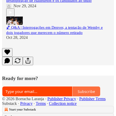
desinspiração de Haliburton e os candidatos ao título
Nov 29, 2024
🏀 Q&A | Interrogações em Denver, a tentação de Wemby e
dois jogadores que merecem o número retirado
Oct 28, 2024
Ready for more?
Subscribe
© 2026 Borracha Laranja
·
Publisher Privacy
∙
Publisher Terms
Substack
·
Privacy
∙
Terms
∙
Collection notice
Start your Substack