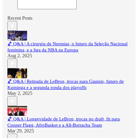
Recent Posts
🏀 Q&A | A cirurgia de Neemias, o futuro da Seleção Nacional
feminina, e a liga da NBA na Europa
Aug 2, 2025
🏀 Q&A | Retirada de LeBron, trocas para Giannis, futuro de
Kuminga e a segunda ronda dos playoffs
May 2, 2025
🏀 Q&A | Longevidade de LeBron, trocas no draft, fit para
Cooper Flagg, AfroBasket e a All-Borracha Team
Mar 29, 2025