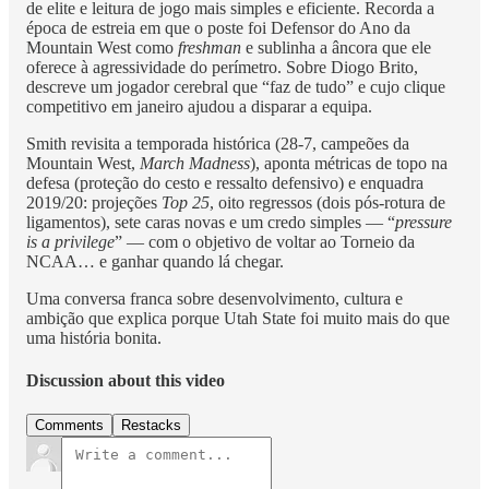
de elite e leitura de jogo mais simples e eficiente. Recorda a
época de estreia em que o poste foi Defensor do Ano da
Mountain West como
freshman
e sublinha a âncora que ele
oferece à agressividade do perímetro. Sobre Diogo Brito,
descreve um jogador cerebral que “faz de tudo” e cujo clique
competitivo em janeiro ajudou a disparar a equipa.
Smith revisita a temporada histórica (28-7, campeões da
Mountain West,
March Madness
), aponta métricas de topo na
defesa (proteção do cesto e ressalto defensivo) e enquadra
2019/20: projeções
Top 25
, oito regressos (dois pós-rotura de
ligamentos), sete caras novas e um credo simples — “
pressure
is a privilege
” — com o objetivo de voltar ao Torneio da
NCAA… e ganhar quando lá chegar.
Uma conversa franca sobre desenvolvimento, cultura e
ambição que explica porque Utah State foi muito mais do que
uma história bonita.
Discussion about this video
Comments
Restacks