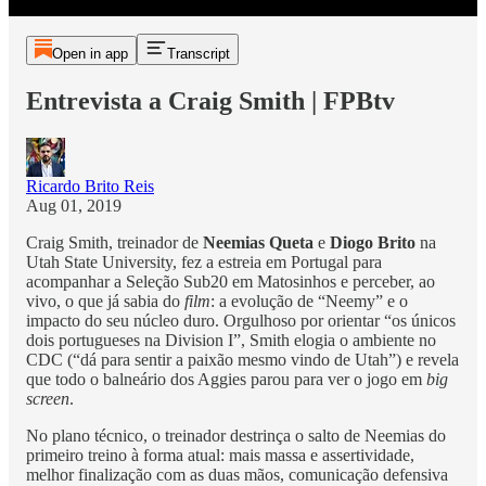
Open in app
Transcript
Entrevista a Craig Smith | FPBtv
Ricardo Brito Reis
Aug 01, 2019
Craig Smith, treinador de
Neemias Queta
e
Diogo Brito
na
Utah State University, fez a estreia em Portugal para
acompanhar a Seleção Sub20 em Matosinhos e perceber, ao
vivo, o que já sabia do
film
: a evolução de “Neemy” e o
impacto do seu núcleo duro. Orgulhoso por orientar “os únicos
dois portugueses na Division I”, Smith elogia o ambiente no
CDC (“dá para sentir a paixão mesmo vindo de Utah”) e revela
que todo o balneário dos Aggies parou para ver o jogo em
big
screen
.
No plano técnico, o treinador destrinça o salto de Neemias do
primeiro treino à forma atual: mais massa e assertividade,
melhor finalização com as duas mãos, comunicação defensiva