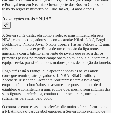
e Portugal tem em
Neemias Queta
, poste dos Boston Celtics, o
rosto do regresso histórico ao EuroBasket, 14 anos depois.
As seleções mais “NBA”
A Sérvia surge destacada como a seleção mais influenciada pela
NBA, com cinco jogadores na convocatória: Nikola Jokić, Bogdan
Bogdanović, Nikola Jović, Nikola Topić e Tristan Vukčević. É uma
mistura que junta a experiência de um campeão da liga norte-
americana com o talento emergente de jovens que estão a dar os
primeiros passos no melhor campeonato do mundo, e que tornam a
equipa sérvia, por si só, um dos maiores polos de atenção do torneio.
Logo atrás está a França, que apesar de todas as baixas ainda
consegue reunir quatro jogadores da NBA. Bilal Coulibaly,
Zaccharie Risacher e Alexandre Sarr representam a nova vaga,
enquanto Guerschon Yabusele assume a responsabilidade de dar
equilíbrio e consistência a uma equipa que, mesmo sem algumas das
suas figuras de referência, continua a apresentar argumentos
suficientes para lutar pelo pódio.
O contraste entre estas duas seleções diz muito sobre a forma como
a NBA molda o basquetebol europeu: a Sérvia como exemplo de