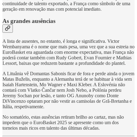
continuidade de talento exportado, a França como símbolo de uma
geração em renovação mas com potencial imediato.
As grandes ausências
A lista de ausentes, no entanto, é longa e significativa. Victor
Wembanyama é o nome que mais pesa, uma vez que a sua estreia no
EuroBasket era aguardada com enorme expectativa, mas França não
poderá contar também com Rudy Gobert, Evan Fournier e Mathias
Lessort, baixas que reduzem bastante a profundidade do plantel.
A Lituânia vê Domantas Sabonis ficar de fora e perde ainda o jovem
Matas Buželis, enquanto a Alemanha terá de se habituar à vida sem
Isaiah Hartenstein, Mo Wagner e Maxi Kleber. A Eslovénia não
contará com Vlatko Čančar nem Josh Nebo, a Polónia perdeu
Jeremy Sochan por lesão, e tanto OG Anunoby como Donte
DiVincenzo optaram por não vestir as camisolas de Grã-Bretanha e
Itália, respetivamente.
No somatório, estas ausências retiram brilho ao cartaz, mas não
impedem que o EuroBasket 2025 se apresente como um dos
torneios mais ricos em talento das últimas décadas.