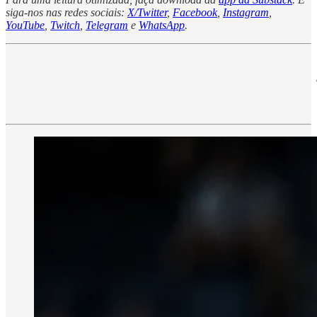
siga-nos nas redes sociais:
X/Twitter
,
Facebook
,
Instagram
,
YouTube
,
Twitch
,
Telegram
e
WhatsApp
.