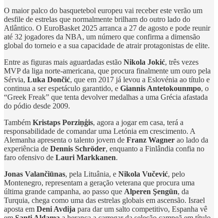
O maior palco do basquetebol europeu vai receber este verão um
desfile de estrelas que normalmente brilham do outro lado do
Atlântico. O EuroBasket 2025 arranca a 27 de agosto e pode reunir
até 32 jogadores da NBA, um número que confirma a dimensão
global do torneio e a sua capacidade de atrair protagonistas de elite.
Entre as figuras mais aguardadas estão
Nikola Jokić
, três vezes
MVP da liga norte-americana, que procura finalmente um ouro pela
Sérvia,
Luka Dončić
, que em 2017 já levou a Eslovénia ao título e
continua a ser espetáculo garantido, e
Giannis Antetokounmpo
, o
“Greek Freak” que tenta devolver medalhas a uma Grécia afastada
do pódio desde 2009.
Também
Kristaps Porziņģis
, agora a jogar em casa, terá a
responsabilidade de comandar uma Letónia em crescimento. A
Alemanha apresenta o talento jovem de
Franz Wagner
ao lado da
experiência de
Dennis Schröder
, enquanto a Finlândia confia no
faro ofensivo de
Lauri Markkanen
.
Jonas Valančiūnas
, pela Lituânia, e
Nikola Vučević
, pelo
Montenegro, representam a geração veterana que procura uma
última grande campanha, ao passo que
Alperen Şengün
, da
Turquia, chega como uma das estrelas globais em ascensão. Israel
aposta em
Deni Avdija
para dar um salto competitivo, Espanha vê
em
Santi Aldama
a herança a carregar da seleção campeã em título