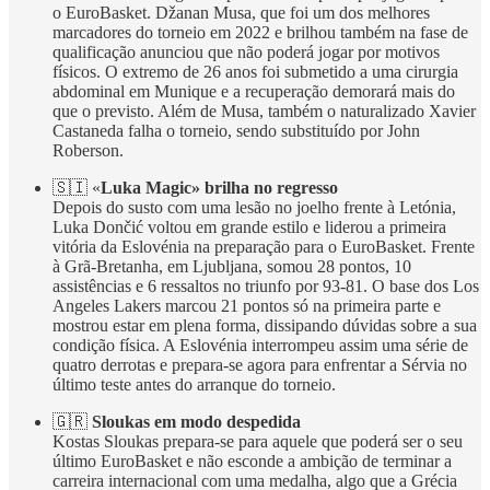
o EuroBasket. Džanan Musa, que foi um dos melhores
marcadores do torneio em 2022 e brilhou também na fase de
qualificação anunciou que não poderá jogar por motivos
físicos. O extremo de 26 anos foi submetido a uma cirurgia
abdominal em Munique e a recuperação demorará mais do
que o previsto. Além de Musa, também o naturalizado Xavier
Castaneda falha o torneio, sendo substituído por John
Roberson.
🇸🇮 «
Luka Magic» brilha no regresso
Depois do susto com uma lesão no joelho frente à Letónia,
Luka Dončić voltou em grande estilo e liderou a primeira
vitória da Eslovénia na preparação para o EuroBasket. Frente
à Grã-Bretanha, em Ljubljana, somou 28 pontos, 10
assistências e 6 ressaltos no triunfo por 93-81. O base dos Los
Angeles Lakers marcou 21 pontos só na primeira parte e
mostrou estar em plena forma, dissipando dúvidas sobre a sua
condição física. A Eslovénia interrompeu assim uma série de
quatro derrotas e prepara-se agora para enfrentar a Sérvia no
último teste antes do arranque do torneio.
🇬🇷
Sloukas em modo despedida
Kostas Sloukas prepara-se para aquele que poderá ser o seu
último EuroBasket e não esconde a ambição de terminar a
carreira internacional com uma medalha, algo que a Grécia