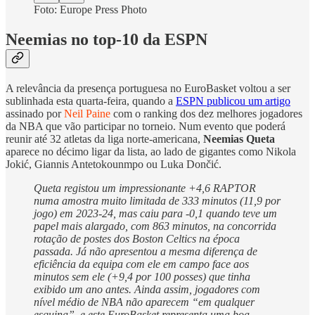
Foto: Europe Press Photo
Neemias no top-10 da ESPN
A relevância da presença portuguesa no EuroBasket voltou a ser
sublinhada esta quarta-feira, quando a
ESPN publicou um artigo
assinado por
Neil Paine
com o ranking dos dez melhores jogadores
da NBA que vão participar no torneio. Num evento que poderá
reunir até 32 atletas da liga norte-americana,
Neemias Queta
aparece no décimo ligar da lista, ao lado de gigantes como Nikola
Jokić, Giannis Antetokounmpo ou Luka Dončić.
Queta registou um impressionante +4,6 RAPTOR
numa amostra muito limitada de 333 minutos (11,9 por
jogo) em 2023-24, mas caiu para -0,1 quando teve um
papel mais alargado, com 863 minutos, na concorrida
rotação de postes dos Boston Celtics na época
passada. Já não apresentou a mesma diferença de
eficiência da equipa com ele em campo face aos
minutos sem ele (+9,4 por 100 posses) que tinha
exibido um ano antes. Ainda assim, jogadores com
nível médio de NBA não aparecem “em qualquer
esquina”, e este EuroBasket representa uma boa