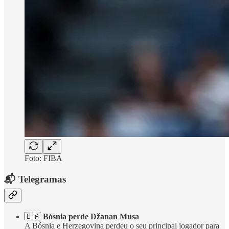
Foto: FIBA
📬 Telegramas
🇧🇦
Bósnia perde Džanan Musa
A Bósnia e Herzegovina perdeu o seu principal jogador para