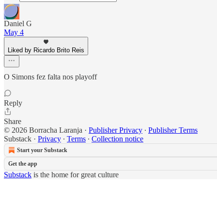
Daniel G
May 4
Liked by Ricardo Brito Reis
O Simons fez falta nos playoff
Reply
Share
© 2026 Borracha Laranja
·
Publisher Privacy
∙
Publisher Terms
Substack
·
Privacy
∙
Terms
∙
Collection notice
Start your Substack
Get the app
Substack
is the home for great culture