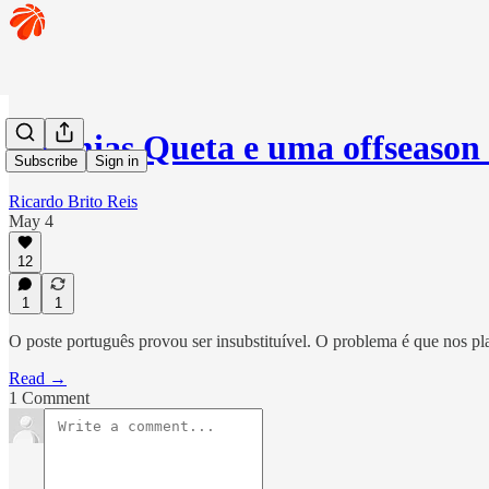
Neemias Queta e uma offseason
Subscribe
Sign in
Ricardo Brito Reis
May 4
12
1
1
O poste português provou ser insubstituível. O problema é que nos pla
Read →
1 Comment