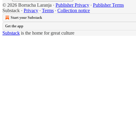
© 2026 Borracha Laranja
·
Publisher Privacy
∙
Publisher Terms
Substack
·
Privacy
∙
Terms
∙
Collection notice
Start your Substack
Get the app
Substack
is the home for great culture