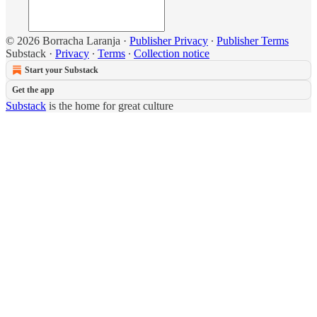
© 2026 Borracha Laranja
·
Publisher Privacy
∙
Publisher Terms
Substack
·
Privacy
∙
Terms
∙
Collection notice
Start your Substack
Get the app
Substack
is the home for great culture