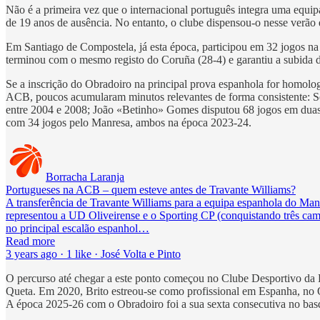
Não é a primeira vez que o internacional português integra uma equi
de 19 anos de ausência. No entanto, o clube dispensou-o nesse verão 
Em Santiago de Compostela, já esta época, participou em 32 jogos na f
terminou com o mesmo registo do Coruña (28-4) e garantiu a subida d
Se a inscrição do Obradoiro na principal prova espanhola for homolo
ACB, poucos acumularam minutos relevantes de forma consistente: Sé
entre 2004 e 2008; João «Betinho» Gomes disputou 68 jogos em duas 
com 34 jogos pelo Manresa, ambos na época 2023-24.
Borracha Laranja
Portugueses na ACB – quem esteve antes de Travante Williams?
A transferência de Travante Williams para a equipa espanhola do Manr
representou a UD Oliveirense e o Sporting CP (conquistando três camp
no principal escalão espanhol…
Read more
3 years ago · 1 like · José Volta e Pinto
O percurso até chegar a este ponto começou no Clube Desportivo da 
Queta. Em 2020, Brito estreou-se como profissional em Espanha, n
A época 2025-26 com o Obradoiro foi a sua sexta consecutiva no bas