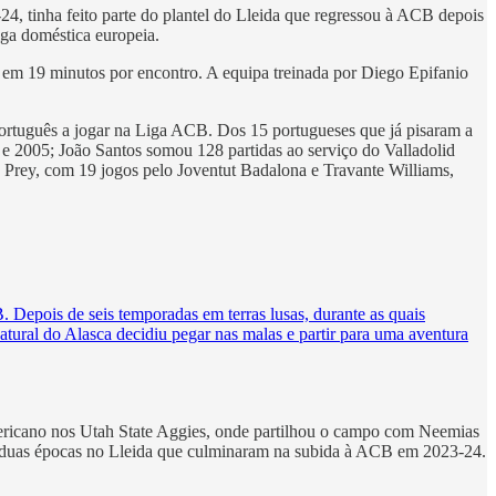
4, tinha feito parte do plantel do Lleida que regressou à ACB depois
iga doméstica europeia.
s, em 19 minutos por encontro. A equipa treinada por Diego Epifanio
português a jogar na Liga ACB. Dos 15 portugueses que já pisaram a
e 2005; João Santos somou 128 partidas ao serviço do Valladolid
Prey, com 19 jogos pelo Joventut Badalona e Travante Williams,
 Depois de seis temporadas em terras lusas, durante as quais
tural do Alasca decidiu pegar nas malas e partir para uma aventura
mericano nos Utah State Aggies, onde partilhou o campo com Neemias
 duas épocas no Lleida que culminaram na subida à ACB em 2023-24.