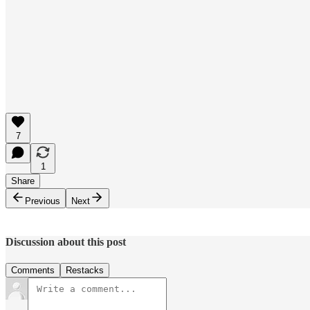
7
1
Share
Previous
Next
Discussion about this post
Comments
Restacks