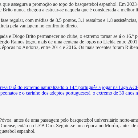
pa que assegura a promoção ao topo do basquetebol espanhol. Em 2023-2
e Brito nunca chegou a estrear-se naquela que é considerada a melhor l
ase regular, com médias de 8.5 pontos, 3.1 ressaltos e 1.8 assistência
ireta pela vantagem no confronto direto.
gada e Diogo Brito permanecer no clube, o extremo tornar-se-á o 16.º 
rgio Ramos jogou mais de uma centena de jogos no Lleida entre 2001 
épocas no Andorra, entre 2014 e 2016. Os mais recentes foram Rúben 
esa fará do extremo naturalizado o 14.º português a jogar na Liga ACB.
eonatos e o carinho dos adeptos portugueses), o extremo de 30 anos na
Póvoa, antes de uma passagem pelo basquetebol universitário norte-a
o Ourense, então na LEB Oro. Seguiu-se uma época no Morón, antes de
quetebol espanhol.