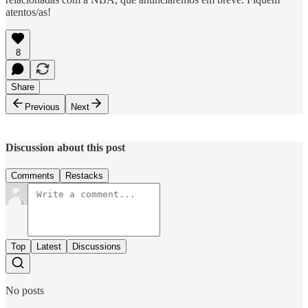
atentos/as!
8
Share
Previous
Next
Discussion about this post
Comments
Restacks
Top
Latest
Discussions
No posts