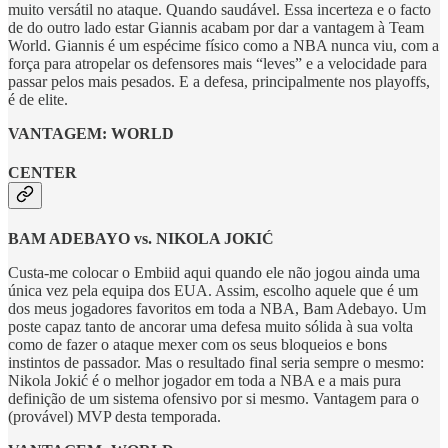
muito versátil no ataque. Quando saudável. Essa incerteza e o facto
de do outro lado estar Giannis acabam por dar a vantagem à Team
World. Giannis é um espécime físico como a NBA nunca viu, com a
força para atropelar os defensores mais “leves” e a velocidade para
passar pelos mais pesados. E a defesa, principalmente nos playoffs,
é de elite.
VANTAGEM: WORLD
CENTER
BAM ADEBAYO vs. NIKOLA JOKIĆ
Custa-me colocar o Embiid aqui quando ele não jogou ainda uma
única vez pela equipa dos EUA. Assim, escolho aquele que é um
dos meus jogadores favoritos em toda a NBA, Bam Adebayo. Um
poste capaz tanto de ancorar uma defesa muito sólida à sua volta
como de fazer o ataque mexer com os seus bloqueios e bons
instintos de passador. Mas o resultado final seria sempre o mesmo:
Nikola Jokić é o melhor jogador em toda a NBA e a mais pura
definição de um sistema ofensivo por si mesmo. Vantagem para o
(provável) MVP desta temporada.