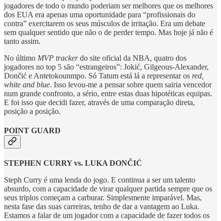
jogadores de todo o mundo poderiam ser melhores que os melhores
dos EUA era apenas uma oportunidade para “profissionais do
contra” exercitarem os seus músculos de irritação. Era um debate
sem qualquer sentido que não o de perder tempo. Mas hoje já não é
tanto assim.
No último
MVP tracker
do site oficial da NBA, quatro dos
jogadores no top 5 são “estrangeiros”: Jokić, Gilgeous-Alexander,
Dončić e Antetokounmpo. Só Tatum está lá a representar os
red,
white and blue
. Isso levou-me a pensar sobre quem sairia vencedor
num grande confronto, a sério, entre estas duas hipotéticas equipas.
E foi isso que decidi fazer, através de uma comparação direta,
posição a posição.
POINT GUARD
STEPHEN CURRY vs. LUKA DONČIĆ
Steph Curry é uma lenda do jogo. E continua a ser um talento
absurdo, com a capacidade de virar qualquer partida sempre que os
seus triplos começam a carburar. Simplesmente imparável. Mas,
nesta fase das suas carreiras, tenho de dar a vantagem ao Luka.
Estamos a falar de um jogador com a capacidade de fazer todos os