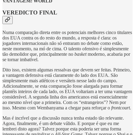
VANTAGEM: WORLD
VEREDICTO FINAL
Numa comparação direta entre os potenciais melhores cinco titulares
dos EUA contra os do resto do mundo, a resposta é clara: os
jogadores internacionais não só entraram no debate como estão,
neste momento, na mó de cima. O talento ofensivo é simplesmente
tão demolidor que, principalmente no
basket
moderno, acabaria por
se tornar imbatível.
Dito isso, existem algumas ressalvas que devem ser feitas. Primeiro,
a vantagem defensiva está claramente do lado dos EUA. São
simplesmente mais atléticos e versáteis nesse lado do campo.
Adicionalmente, se esta comparação fosse alargada para formar
plantéis inteiros de cada lado, os EUA voltariam a ter uma vantagem
considerável. A segunda linha dos americanos está essencialmente
ao mesmo nível que a primeira. Com os “estrangeiros”? Nem por
isso. Mesmo com Wembanyama a chegar para reforçar o
frontcourt
.
Mas é incrível que a discussão nunca tenha estado tão relevante.
Agora, finalmente, é um debate válido. E porque é que eu me
lembrei disto agora? Talvez porque esta poderia ser uma forma
interessante de revitalizar o
All-Star Game
. Talvez porque o Shai e o