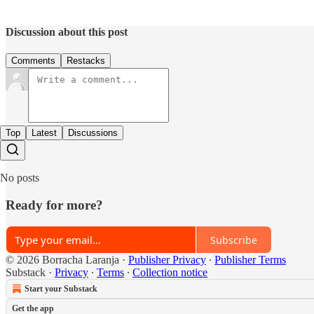
Discussion about this post
Comments
Restacks
Top
Latest
Discussions
No posts
Ready for more?
Subscribe
© 2026 Borracha Laranja
·
Publisher Privacy
∙
Publisher Terms
Substack
·
Privacy
∙
Terms
∙
Collection notice
Start your Substack
Get the app