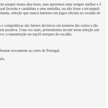
. Nem sempre temos dias bons, mas queremos estar sempre melhor e é
ral favorita e candidata a uma medalha, ou não fosse a tricampeã.
landa, seleção que nunca batemos em jogos oficiais no escalão de
competitivas são fatores decisivos em torneios tão curtos e tão
pela positiva. Uma vez mais, pretendemos incutir nesta seleção um
etivo: a manutenção no top16 europeu do escalão.
honrar novamente as cores de Portugal.
nós.