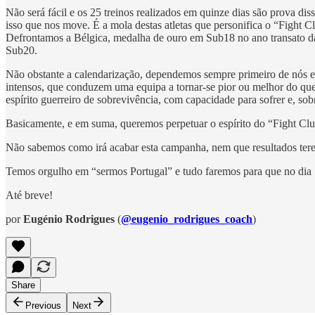
Não será fácil e os 25 treinos realizados em quinze dias são prova d
isso que nos move. É a mola destas atletas que personifica o “Fight 
Defrontamos a Bélgica, medalha de ouro em Sub18 no ano transato da
Sub20.
Não obstante a calendarização, dependemos sempre primeiro de nós e d
intensos, que conduzem uma equipa a tornar-se pior ou melhor do que 
espírito guerreiro de sobrevivência, com capacidade para sofrer e, so
Basicamente, e em suma, queremos perpetuar o espírito do “Fight Clu
Não sabemos como irá acabar esta campanha, nem que resultados tere
Temos orgulho em “sermos Portugal” e tudo faremos para que no dia 
Até breve!
por
Eugénio Rodrigues
(
@eugenio_rodrigues_coach
)
Share
Previous
Next