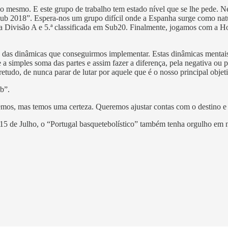
isso mesmo. E este grupo de trabalho tem estado nível que se lhe pede
Club 2018”. Espera-nos um grupo difícil onde a Espanha surge como natu
 Divisão A e 5.ª classificada em Sub20. Finalmente, jogamos com a Ho
as dinâmicas que conseguirmos implementar. Estas dinâmicas mentais e 
a simples soma das partes e assim fazer a diferença, pela negativa ou 
bretudo, de nunca parar de lutar por aquele que é o nosso principal obj
b”.
mos, mas temos uma certeza. Queremos ajustar contas com o destino e 
15 de Julho, o “Portugal basquetebolístico” também tenha orgulho em 