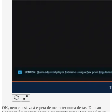
OK, nem eu estava à espera de me meter numa destas. Duncan