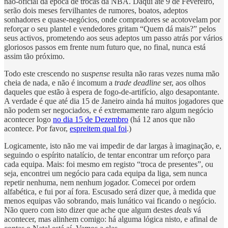
não-oficial da época de trocas da NBA. Daqui até 9 de Fevereiro,
serão dois meses fervilhantes de rumores, boatos, adeptos
sonhadores e quase-negócios, onde compradores se acotovelam por
reforçar o seu plantel e vendedores gritam “Quem dá mais?” pelos
seus activos, prometendo aos seus adeptos um passo atrás por vários
gloriosos passos em frente num futuro que, no final, nunca está
assim tão próximo.
Todo este crescendo no
suspense
resulta não raras vezes numa mão
cheia de nada, e não é incomum a
trade deadline
ser, aos olhos
daqueles que estão à espera de fogo-de-artifício, algo desapontante.
A verdade é que até dia 15 de Janeiro ainda há muitos jogadores que
não podem ser negociados, e é extremamente raro algum negócio
acontecer logo
no dia 15 de Dezembro
(há 12 anos que não
acontece. Por favor,
espreitem qual foi
.)
Logicamente, isto não me vai impedir de dar largas à imaginação, e,
seguindo o espírito natalício, de tentar encontrar um reforço para
cada equipa. Mais: foi mesmo em registo “troca de presentes”, ou
seja, encontrei um negócio para cada equipa da liga, sem nunca
repetir nenhuma, nem nenhum jogador. Comecei por ordem
alfabética, e fui por aí fora. Escusado será dizer que, à medida que
menos equipas vão sobrando, mais lunático vai ficando o negócio.
Não quero com isto dizer que ache que algum destes
deals
vá
acontecer, mas alinhem comigo: há alguma lógica nisto, e afinal de