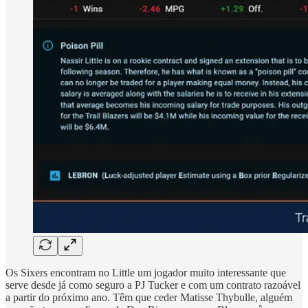
Os Sixers encontram no Little um jogador muito interessante que
serve desde já como seguro a PJ Tucker e com um contrato razoável
a partir do próximo ano. Têm que ceder Matisse Thybulle, alguém