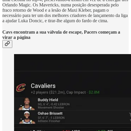
Orlando Magic. Os Mavericks, numa posição desesperada pelo
fraco retorno de Wood e a lesão de Maxi Kleber, pagam o
necessário para ter um dos melhores criadores de lançamento da liga
a ajudar Luka Doncic, e tirar-lhe algum do fardo de cima.
Cavs encontram a sua válvula de escape, Pacers começam a
virar a página