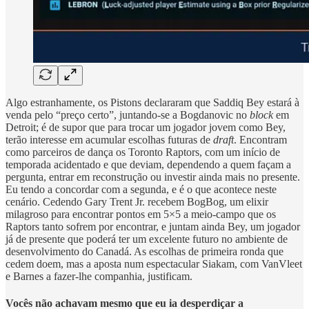
Algo estranhamente, os Pistons declararam que Saddiq Bey estará à
venda pelo “preço certo”, juntando-se a Bogdanovic no
block
em
Detroit; é de supor que para trocar um jogador jovem como Bey,
terão interesse em acumular escolhas futuras de
draft
. Encontram
como parceiros de dança os Toronto Raptors, com um início de
temporada acidentado e que deviam, dependendo a quem façam a
pergunta, entrar em reconstrução ou investir ainda mais no presente.
Eu tendo a concordar com a segunda, e é o que acontece neste
cenário. Cedendo Gary Trent Jr. recebem BogBog, um elixir
milagroso para encontrar pontos em 5×5 a meio-campo que os
Raptors tanto sofrem por encontrar, e juntam ainda Bey, um jogador
já de presente que poderá ter um excelente futuro no ambiente de
desenvolvimento do Canadá. As escolhas de primeira ronda que
cedem doem, mas a aposta num espectacular Siakam, com VanVleet
e Barnes a fazer-lhe companhia, justificam.
Vocês não achavam mesmo que eu ia desperdiçar a