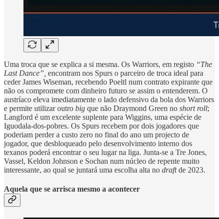
Uma troca que se explica a si mesma. Os Warriors, em registo
“The
Last Dance”,
encontram nos Spurs o parceiro de troca ideal para
ceder James Wiseman, recebendo Poeltl num contrato expirante que
não os compromete com dinheiro futuro se assim o entenderem. O
austríaco eleva imediatamente o lado defensivo da bola dos Warriors
e permite utilizar outro
big
que não Draymond Green no
short roll
;
Langford é um excelente suplente para Wiggins, uma espécie de
Iguodala-dos-pobres. Os Spurs recebem por dois jogadores que
poderiam perder a custo zero no final do ano um projecto de
jogador, que desbloqueado pelo desenvolvimento interno dos
texanos poderá encontrar o seu lugar na liga. Junta-se a Tre Jones,
Vassel, Keldon Johnson e Sochan num núcleo de repente muito
interessante, ao qual se juntará uma escolha alta no
draft
de 2023.
Aquela que se arrisca mesmo a acontecer