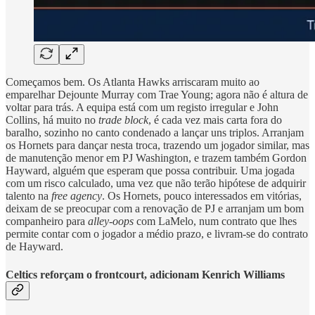
Começamos bem. Os Atlanta Hawks arriscaram muito ao
emparelhar Dejounte Murray com Trae Young; agora não é altura de
voltar para trás. A equipa está com um registo irregular e John
Collins, há muito no
trade block
, é cada vez mais carta fora do
baralho, sozinho no canto condenado a lançar uns triplos. Arranjam
os Hornets para dançar nesta troca, trazendo um jogador similar, mas
de manutenção menor em PJ Washington, e trazem também Gordon
Hayward, alguém que esperam que possa contribuir. Uma jogada
com um risco calculado, uma vez que não terão hipótese de adquirir
talento na
free agency
. Os Hornets, pouco interessados em vitórias,
deixam de se preocupar com a renovação de PJ e arranjam um bom
companheiro para
alley-oops
com LaMelo, num contrato que lhes
permite contar com o jogador a médio prazo, e livram-se do contrato
de Hayward.
Celtics reforçam o frontcourt, adicionam Kenrich Williams