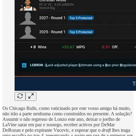
Os Chicago Bulls, como vaticinado por este vosso amigo há muito,
não irão a parte nenhuma como construídos no presente. A solução?
Assumir o não regresso de Lonzo este ano, deixar o joelho de
LaVine sarar em paz e sossego, receber activos por DeMar
DeRozan e pelo expirante Vucevic, e esperar que o
draft
lhes traga
uma escolha no
top-4
, preservando-a assim em vez de a entregar aos