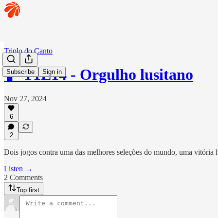
Triplo do Canto
🏀 T1E14 - Orgulho lusitano
Subscribe
Sign in
Nov 27, 2024
6
2
Dois jogos contra uma das melhores seleções do mundo, uma vitória h
Listen →
2 Comments
Top first