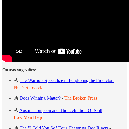
Outras sugestões
:
📥
The Warriors Specialize in Perplexing the Predictors
-
Neil’s Substack
📥
Does Winning Matter?
-
The Broken Press
📥
Ausar Thompson and The Definition Of Skill
-
Low Man Help
📥
The "I Told You So" Tour, Featuring Doc Rivers
-