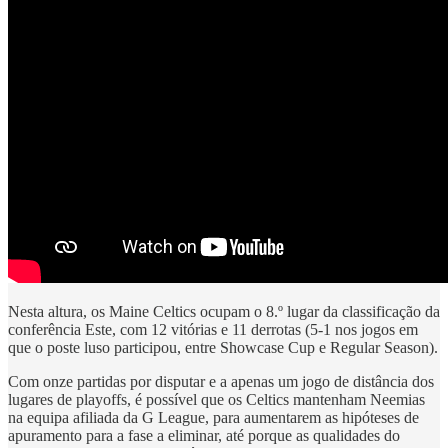
Nesta altura, os Maine Celtics ocupam o 8.º lugar da classificação da
conferência Este, com 12 vitórias e 11 derrotas (5-1 nos jogos em
que o poste luso participou, entre Showcase Cup e Regular Season).
Com onze partidas por disputar e a apenas um jogo de distância dos
lugares de playoffs, é possível que os Celtics mantenham Neemias
na equipa afiliada da G League, para aumentarem as hipóteses de
apuramento para a fase a eliminar, até porque as qualidades do