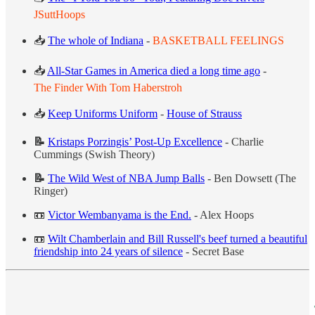
JSuttHoops
📥
The whole of Indiana
-
BASKETBALL FEELINGS
📥
All-Star Games in America died a long time ago
-
The Finder With Tom Haberstroh
📥
Keep Uniforms Uniform
-
House of Strauss
📝
Kristaps Porzingis’ Post-Up Excellence
- Charlie
Cummings (Swish Theory)
📝
The Wild West of NBA Jump Balls
- Ben Dowsett (The
Ringer)
📼
Victor Wembanyama is the End.
- Alex Hoops
📼
Wilt Chamberlain and Bill Russell's beef turned a beautiful
friendship into 24 years of silence
- Secret Base