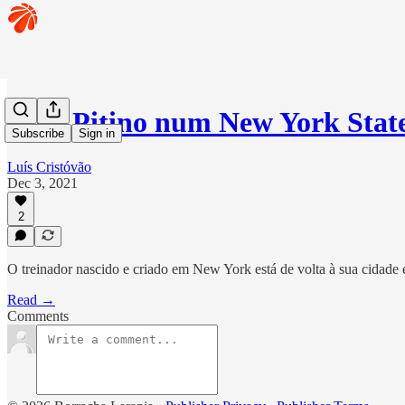
Rick Pitino num New York Stat
Subscribe
Sign in
Luís Cristóvão
Dec 3, 2021
2
O treinador nascido e criado em New York está de volta à sua cidade 
Read →
Comments