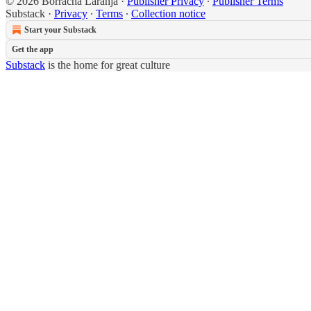
© 2026 Borracha Laranja
·
Publisher Privacy
∙
Publisher Terms
Substack
·
Privacy
∙
Terms
∙
Collection notice
Start your Substack
Get the app
Substack
is the home for great culture