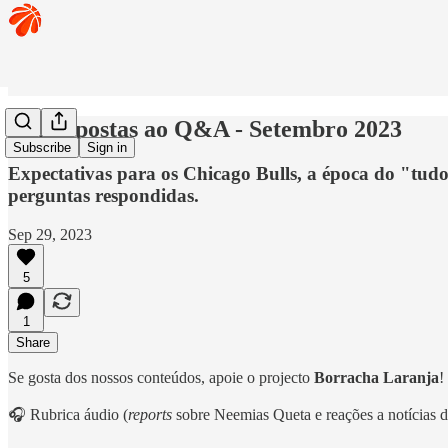
🏀 Respostas ao Q&A - Setembro 2023
Subscribe
Sign in
Expectativas para os Chicago Bulls, a época do "tu
perguntas respondidas.
Sep 29, 2023
5
1
Share
Se gosta dos nossos conteúdos, apoie o projecto
Borracha Laranja
!
🎧 Rubrica áudio (
reports
sobre Neemias Queta e reações a notícias