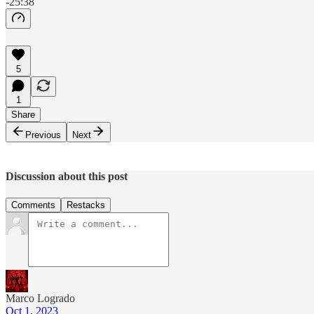
-25:38
5
1
Share
Previous
Next
Discussion about this post
Comments
Restacks
Marco Logrado
Oct 1, 2023