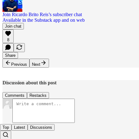
Join Ricardo Brito Reis’s subscriber chat
Available in the Substack app and on web
Join chat
8
Share
Previous
Next
Discussion about this post
Comments
Restacks
Top
Latest
Discussions