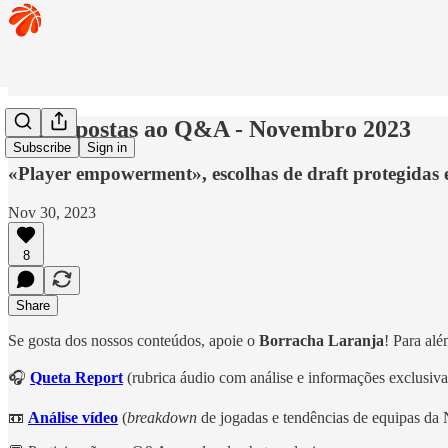
🏀 Respostas ao Q&A - Novembro 2023
Subscribe
Sign in
«Player empowerment», escolhas de draft protegidas 
Nov 30, 2023
8
Share
Se gosta dos nossos conteúdos, apoie o
Borracha Laranja
! Para alé
🎧
Queta Report
(rubrica áudio com análise e informações exclusiv
📼
Análise vídeo
(
breakdown
de jogadas e tendências de equipas d