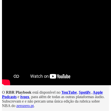
O
RBR Playbook
está disponível no
YouTube
,
Spotify
,
Apple
Podcasts
e
ivoox
, para além de todas as outras plataformas áudio.
Subscrevam e e não percam uma única edição da rubrica sobre
NBA do
zerozero.pt
.