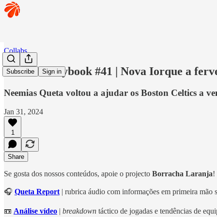
Collabs
🏀 RBR Playbook #41 | Nova Iorque a ferv
Subscribe
Sign in
Neemias Queta voltou a ajudar os Boston Celtics a v
Jan 31, 2024
1
Share
Se gosta dos nossos conteúdos, apoie o projecto
Borracha Laranja
!
🎧
Queta Report
| rubrica áudio com informações em primeira mão 
📼
Análise vídeo
|
breakdown
táctico de jogadas e tendências de eq