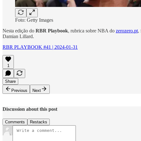
Foto: Getty Images
Nesta edição do
RBR Playbook
, rubrica sobre NBA do
zerozero.pt
,
Damian Lillard.
RBR PLAYBOOK #41 | 2024-01-31
1
Share
Previous
Next
Discussion about this post
Comments
Restacks