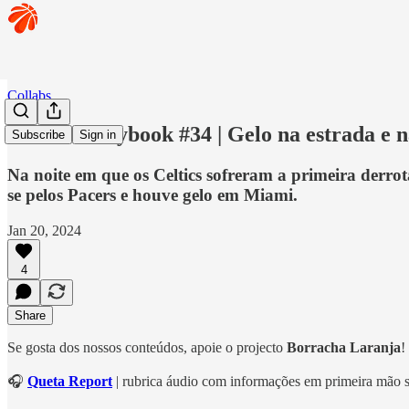
Collabs
🏀 RBR Playbook #34 | Gelo na estrada e n
Subscribe
Sign in
Na noite em que os Celtics sofreram a primeira derro
se pelos Pacers e houve gelo em Miami.
Jan 20, 2024
4
Share
Se gosta dos nossos conteúdos, apoie o projecto
Borracha Laranja
!
🎧
Queta Report
| rubrica áudio com informações em primeira mão 