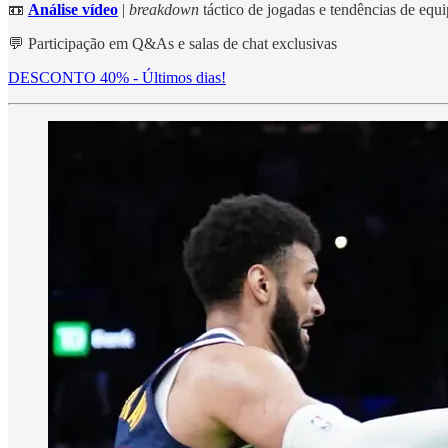
📼
Análise vídeo
|
breakdown
táctico de jogadas e tendências de eq
💬 Participação em Q&As e salas de chat exclusivas
DESCONTO 40% - Últimos dias!