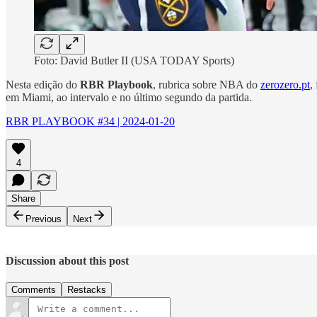
Foto: David Butler II (USA TODAY Sports)
Nesta edição do
RBR Playbook
, rubrica sobre NBA do
zerozero.pt
,
em Miami, ao intervalo e no último segundo da partida.
RBR PLAYBOOK #34 | 2024-01-20
4
Share
Previous
Next
Discussion about this post
Comments
Restacks