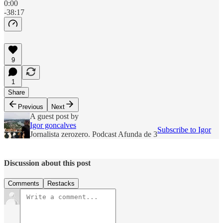
0:00
-38:17
9
1
Share
Previous
Next
A guest post by
Igor goncalves
Subscribe to Igor
Jornalista zerozero. Podcast Afunda de 3
Discussion about this post
Comments
Restacks