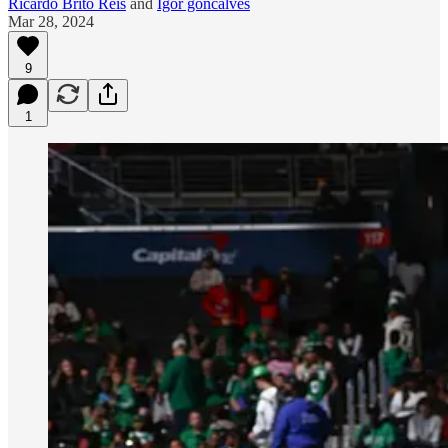
Ricardo Brito Reis
and
Igor goncalves
Mar 28, 2024
9
1