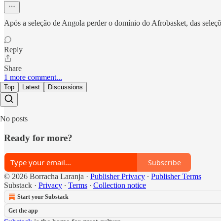
Após a seleção de Angola perder o domínio do Afrobasket, das seleções
Reply
Share
1 more comment...
Top
Latest
Discussions
No posts
Ready for more?
Subscribe
© 2026 Borracha Laranja
·
Publisher Privacy
∙
Publisher Terms
Substack
·
Privacy
∙
Terms
∙
Collection notice
Start your Substack
Get the app