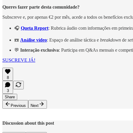
Queres fazer parte desta comunidade?
Subscreve e, por apenas €2 por mês, acede a todos os benefícios excl
🎧
Queta Report
: Rubrica áudio com informações em primei
📼
Análise vídeo
: Espaço de análise táctica e
breakdown
de
se
💬
Interação exclusiva
: Participa em Q&As mensais e compet
SUSCREVE JÁ!
8
3
Share
Previous
Next
Discussion about this post