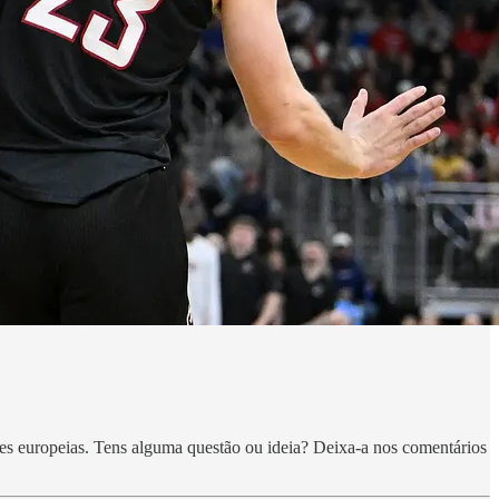
es europeias. Tens alguma questão ou ideia? Deixa-a nos comentários