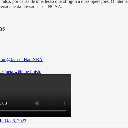
also, por causa de uma lesão que obrigou a duas operações. O interna
iversidade da Division 1 da NCAA.
as
Ham
@James_HamNBA
 Queta with the finish:
 · Oct 8, 2022