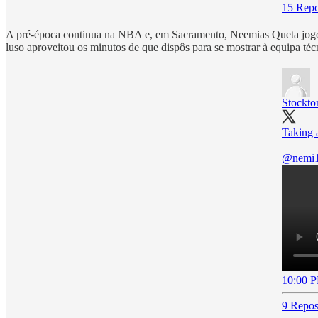
15 Repo
A pré-época continua na NBA e, em Sacramento, Neemias Queta jogou nas
luso aproveitou os minutos de que dispôs para se mostrar à equipa té
Stockto
Taking 
@nemi
10:00 P
9 Repos