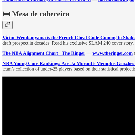
🛏️ Mesa de cabeceira
Victor Wembanyama is the French Cheat Code Coming to Sha
draft prospect in decades. Read his exclusive SLAM 240 cover story.
The NBA Alignment Chart - The Ringer
—
www.theringer.com
C
NBA Young Core Rankings: Are Ja Morant’s Memphis Grizzlies 
team’s collection of under-25 players based on their statistical projec