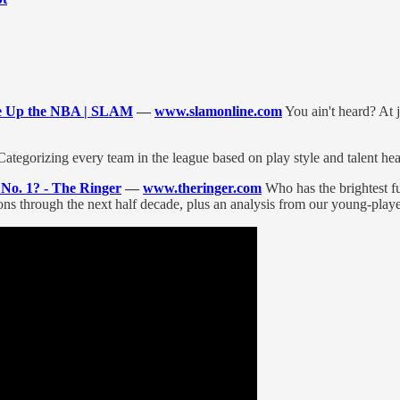
ke Up the NBA | SLAM
—
www.slamonline.com
You ain't heard? At 
ategorizing every team in the league based on play style and talent he
No. 1? - The Ringer
—
www.theringer.com
Who has the brightest f
tions through the next half decade, plus an analysis from our young-playe