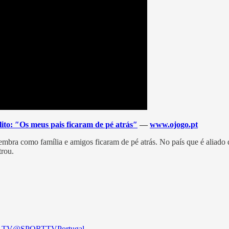
lito: ″Os meus pais ficaram de pé atrás″
—
www.ojogo.pt
lembra como família e amigos ficaram de pé atrás. No país que é aliado
trou.
 TV
@SPORTTVPortugal