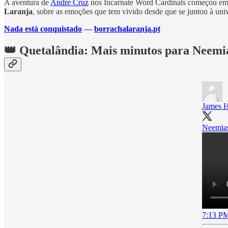
A aventura de
André Cruz
nos Incarnate Word Cardinals começou em f
Laranja
, sobre as emoções que tem vivido desde que se juntou à un
Nada está conquistado
—
borrachalaranja.pt
👑 Quetalândia: Mais minutos para Neemi
James 
Neemias
7:13 PM