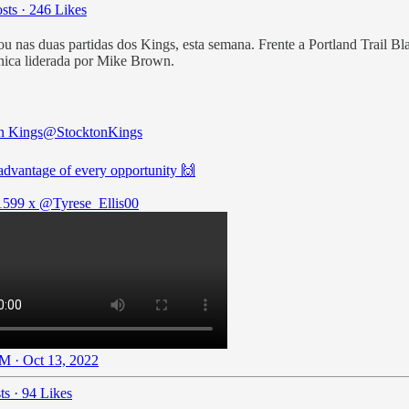
sts
·
246 Likes
 duas partidas dos Kings, esta semana. Frente a Portland Trail Blazers
cnica liderada por Mike Brown.
n Kings
@StocktonKings
advantage of every opportunity 🙌
1599
x
@Tyrese_Ellis00
M · Oct 13, 2022
ts
·
94 Likes