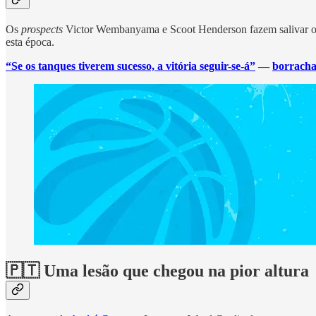
Os
prospects
Victor Wembanyama e Scoot Henderson fazem salivar 
esta época.
“Se os tanques tiverem sucesso, a vitória seguir-se-á”
—
borracha
🇵🇹 Uma lesão que chegou na pior altura