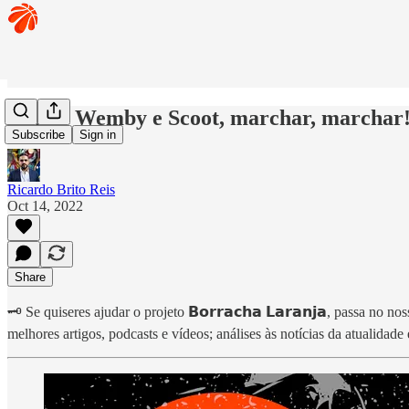
🏀 Por Wemby e Scoot, marchar, marchar
Subscribe
Sign in
Ricardo Brito Reis
Oct 14, 2022
Share
🗝️ Se quiseres ajudar o projeto 𝗕𝗼𝗿𝗿𝗮𝗰𝗵𝗮 𝗟𝗮𝗿𝗮𝗻𝗷𝗮, passa no no
melhores artigos, podcasts e vídeos; análises às notícias da atualidade