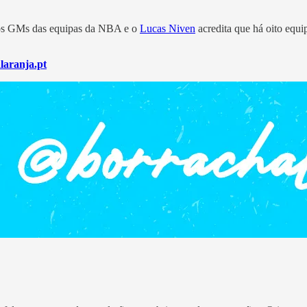
os GMs das equipas da NBA e o
Lucas Niven
acredita que há oito equ
laranja.pt