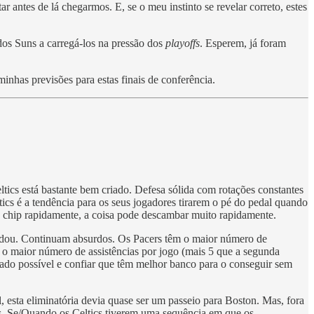
 antes de lá chegarmos. E, se o meu instinto se revelar correto, estes
 dos Suns a carregá-los na pressão dos
playoffs
. Esperem, já foram
inhas previsões para estas finais de conferência.
ics está bastante bem criado. Defesa sólida com rotações constantes
tics é a tendência para os seus jogadores tirarem o pé do pedal quando
 chip rapidamente, a coisa pode descambar muito rapidamente.
ou. Continuam absurdos. Os Pacers têm o maior número de
o maior número de assistências por jogo (mais 5 que a segunda
evado possível e confiar que têm melhor banco para o conseguir sem
 esta eliminatória devia quase ser um passeio para Boston. Mas, fora
lhas. Se/Quando os Celtics tiverem uma sequência em que os