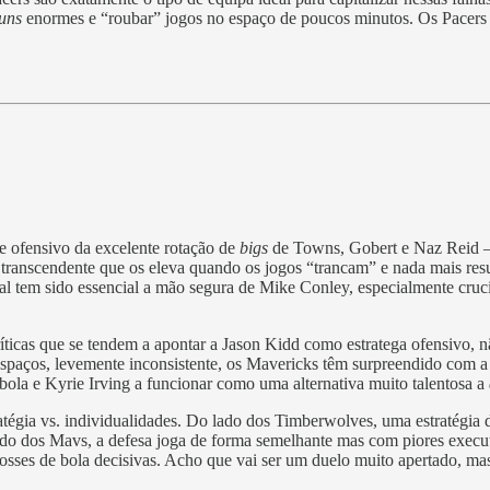
uns
enormes e “roubar” jogos no espaço de poucos minutos. Os Pacers vã
e ofensivo da excelente rotação de
bigs
de Towns, Gobert e Naz Reid – 
ranscendente que os eleva quando os jogos “trancam” e nada mais resulta
al tem sido essencial a mão segura de Mike Conley, especialmente cruci
ríticas que se tendem a apontar a Jason Kidd como estratega ofensivo
espaços, levemente inconsistente, os Mavericks têm surpreendido com a 
la e Kyrie Irving a funcionar como uma alternativa muito talentosa a
tégia vs. individualidades. Do lado dos Timberwolves, uma estratégia
ado dos Mavs, a defesa joga de forma semelhante mas com piores execut
posses de bola decisivas. Acho que vai ser um duelo muito apertado, mas