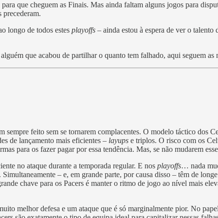
para que cheguem as Finais. Mas ainda faltam alguns jogos para disputar
os precederam.
 ao longo de todos estes
playoffs
– ainda estou à espera de ver o talento
de alguém que acabou de partilhar o quanto tem falhado, aqui seguem as m
 sempre feito sem se tornarem complacentes. O modelo táctico dos Celt
des de lançamento mais eficientes –
layups
e triplos. O risco com os Cel
rmas para os fazer pagar por essa tendência. Mas, se não mudarem esse
iente no ataque durante a temporada regular. E nos
playoffs
… nada mud
imultaneamente – e, em grande parte, por causa disso – têm de longe 
 grande chave para os Pacers é manter o ritmo de jogo ao nível mais el
muito melhor defesa e um ataque que é só marginalmente pior. No papel,
Pacers são exatamente o tipo de equipa ideal para capitalizar nessas fa