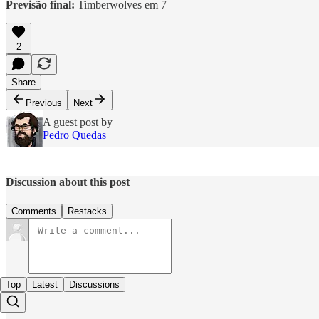
Previsão final:
Timberwolves em 7
2
Share
Previous
Next
A guest post by
Pedro Quedas
Discussion about this post
Comments
Restacks
Top
Latest
Discussions