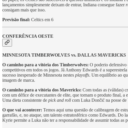
lançamentos simplesmente deixam de entrar, Indiana consegue fazer
r
consigam mais que isso.
Previsão final:
Celtics em 6
CONFERÊNCIA OESTE
MINNESOTA TIMBERWOLVES vs. DALLAS MAVERICKS
O caminho para a vitória dos Timberwolves:
O poderio defensivo 
competitivos em todos os jogos. Já Anthony Edwards é a superestrela t
sucesso inesperado de Minnesota nestes
playoffs
. Um equilíbrio ao qu
imagem de marca.
O caminho para a vitória dos Mavericks:
Com todas as (válidas) c
com um défice de executantes de elite, que tornam o produto final, a 
Uma dieta consistente de
pick and roll
com Luka Dončić na posse de bo
O que vai acontecer:
Temos aqui uma questão de calibragem de estra
garrafão, e, no ataque, um talento estratosférico como Edwards. Do l
Kyrie permite a Luka não ter a responsabilidade de assumir todas as 