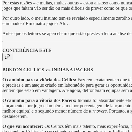
Por estas razões – e muitas, muitas outras – estou ansioso como nunca 
jogos que faltam vão ser tão ou mais difíceis de prever como os que 
Por outro lado, o meu instinto tem-se revelado especialmente zarolho
eliminados? Em quatro jogos? Ah…
Antes que os leitores se apercebam que estão prestes a ler a análise 
CONFERÊNCIA ESTE
BOSTON CELTICS vs. INDIANA PACERS
O caminho para a vitória dos Celtics:
Fazerem exatamente o que têm
e precisas e um ataque criado em laboratório para gerar as oportunida
sentem que estão em vantagem. Até agora, defrontaram equipas sem a
O caminho para a vitória dos Pacers:
Indiana foi absurdamente efic
lançamentos por jogo e também a melhor percentagem de lançamento. S
melhor equipa) e o segundo menor número de
turnovers
. Portanto, a
desfalecerem.
O que vai acontecer:
Os Celtics têm mais talento, mais experiência, 
do papel, os Celtics são suscetíveis a quebras anímicas e os Indiana 