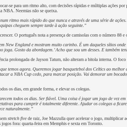
slocar-se para um ritmo alto, com decisões rápidas e múltiplas ações por
na NBA. Neemias não se queixa.
ar num ritmo mais rápido do que nunca e através de uma série de ações
 equipas cheguem sempre tarde à ação seguinte.”
rescer. O português nota a presença de camisolas com o número 88 e 
em New England e mostram muito carinho. É um daqueles sítios onde 
mo joga. Gosto da abordagem.’ Acho que sou um desses. E também tenh
sência prolongada de Jayson Tatum, não alteram a bitola interna. O fo
que temos agora. Queremos jogar basquetebol dos Celtics ao melhor d
tacar a NBA Cup cedo, para marcar posição. Vai demorar um bocado 
odos os dias, em grande forma, e elevar os colegas.
ecem todos os dias. Ser fiável. Uma coisa é jogar um jogo de vez em q
petativas para cumprir é totalmente diferente. Ajudar os colegas a fica
ece naturalmente.”
 sem
stretch five
de raiz, Joe Mazzulla quer acelerar o jogo, multiplicar
s jogos fora: quarta-feira em Memphis e sexta em Toronto.