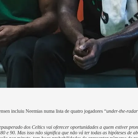
ensen incluiu Neemias numa lista de quatro jogadores “
under-the-radar
epauperado dos Celtics vai oferecer oportunidades a quem estiver pron
80 e 90. Mas isso não significa que não vá ter todas as hipóteses de a