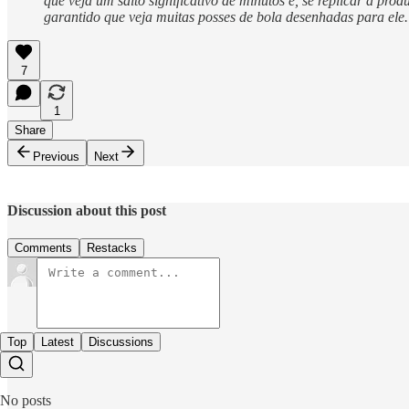
que veja um salto significativo de minutos e, se replicar a pr
garantido que veja muitas posses de bola desenhadas para ele.
7
1
Share
Previous
Next
Discussion about this post
Comments
Restacks
Top
Latest
Discussions
No posts