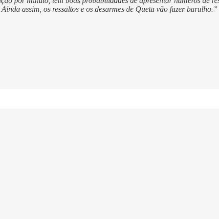
odução por minuto, tem boas probabilidades de apresentar números de res
 Ainda assim, os ressaltos e os desarmes de Queta vão fazer barulho.”