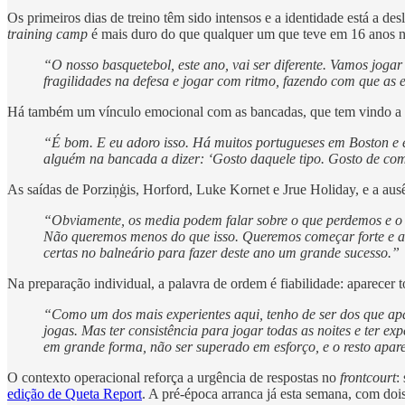
Os primeiros dias de treino têm sido intensos e a identidade está a de
training camp
é mais duro do que qualquer um que teve em 16 anos 
“O nosso basquetebol, este ano, vai ser diferente. Vamos jog
fragilidades na defesa e jogar com ritmo, fazendo com que as
Há também um vínculo emocional com as bancadas, que tem vindo a c
“É bom. E eu adoro isso. Há muitos portugueses em Boston e 
alguém na bancada a dizer: ‘Gosto daquele tipo. Gosto de co
As saídas de Porziņģis, Horford, Luke Kornet e Jrue Holiday, e a au
“Obviamente, os media podem falar sobre o que perdemos e o 
Não queremos menos do que isso. Queremos começar forte e a
certas no balneário para fazer deste ano um grande sucesso.”
Na preparação individual, a palavra de ordem é fiabilidade: aparecer t
“Como um dos mais experientes aqui, tenho de ser dos que apar
jogas. Mas ter consistência para jogar todas as noites e ter ex
em grande forma, não ser superado em esforço, e o resto apar
O contexto operacional reforça a urgência de respostas no
frontcourt
:
edição de Queta Report
. A pré-época arranca já esta semana, com doi