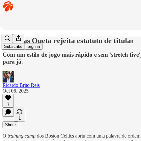
Neemias Queta rejeita estatuto de titular
Subscribe
Sign in
Com um estilo de jogo mais rápido e sem 'stretch five',
para já.
Ricardo Brito Reis
Oct 06, 2025
7
1
Share
O
training camp
dos Boston Celtics abriu com uma palavra de ordem