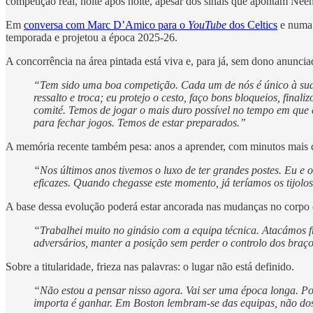
competição real, noite após noite, apesar dos sinais que apontam Neem
Em
conversa com Marc D’Amico para o
YouTube
dos Celtics
e num
temporada e projetou a época 2025-26.
A concorrência na área pintada está viva e, para já, sem dono anuncia
“Tem sido uma boa competição. Cada um de nós é único à sua 
ressalto e troca; eu protejo o cesto, faço bons bloqueios, fin
comité. Temos de jogar o mais duro possível no tempo em que e
para fechar jogos. Temos de estar preparados.”
A memória recente também pesa: anos a aprender, com minutos mais cur
“Nos últimos anos tivemos o luxo de ter grandes postes. Eu 
eficazes. Quando chegasse este momento, já teríamos os tijolos
A base dessa evolução poderá estar ancorada nas mudanças no corpo d
“Trabalhei muito no ginásio com a equipa técnica. Atacámos fra
adversários, manter a posição sem perder o controlo dos braço
Sobre a titularidade, frieza nas palavras: o lugar não está definido.
“Não estou a pensar nisso agora. Vai ser uma época longa. Po
importa é ganhar. Em Boston lembram-se das equipas, não do