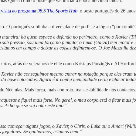
ias Queta como o poste que vai iniciar a época no cinco inicial.
a
visita ao programa
98.5 The Sports Hub
, o poste português de 26 anos
do. O português sublinha a diversidade de perfis e a lógica “por comité”
maneira: há quem espace e defenda no perímetro, como o Xavier (Tillm
alizo sob pressão, sou uma força no pintado; o Luka (Garza) tem motor 
stamos em campo e deixar as coisas definirem-se. O Joe Mazzulla disse
tos, atrás de veteranos de elite como Kristaps Porziņģis e Al Horford
e o Xavier não conseguimos mesmo entrar na rotação porque eles eram 
 da base colocados. Agora é ir com a mentalidade certa e atacar todas 
e Neemias. Mais força, mais controlo, mais estabilidade nos contactos
quezas e fiquei mais forte. No geral, o meu corpo está a ficar mais for
s. Acho que se vai notar este ano.”
sso começar alguns jogos, o Xavier, o Chris, o Luka ou o Amari (Will
s jogadores. Se ganharmos, estamos bem.”