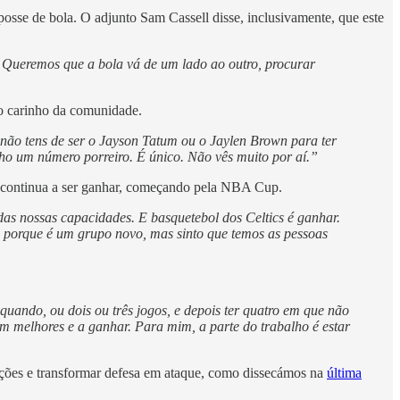
 posse de bola. O adjunto Sam Cassell disse, inclusivamente, que este
. Queremos que a bola vá de um lado ao outro, procurar
o carinho da comunidade.
não tens de ser o Jayson Tatum ou o Jaylen Brown para ter
o um número porreiro. É único. Não vês muito por aí.”
co continua a ser ganhar, começando pela NBA Cup.
as nossas capacidades. E basquetebol dos Celtics é ganhar.
porque é um grupo novo, mas sinto que temos as pessoas
uando, ou dois ou três jogos, e depois ter quatro em que não
rem melhores e a ganhar. Para mim, a parte do trabalho é estar
 ações e transformar defesa em ataque, como dissecámos na
última