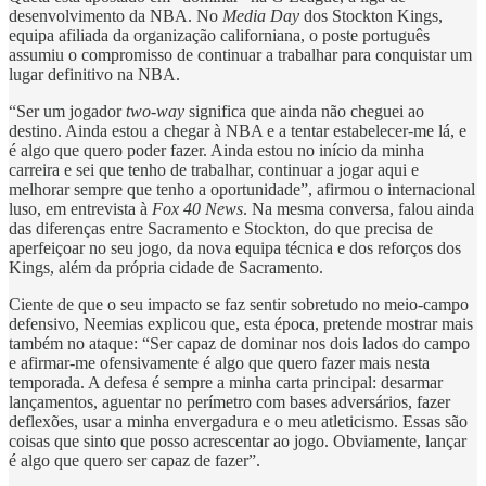
desenvolvimento da NBA. No
Media Day
dos Stockton Kings,
equipa afiliada da organização californiana, o poste português
assumiu o compromisso de continuar a trabalhar para conquistar um
lugar definitivo na NBA.
“Ser um jogador
two-way
significa que ainda não cheguei ao
destino. Ainda estou a chegar à NBA e a tentar estabelecer-me lá, e
é algo que quero poder fazer. Ainda estou no início da minha
carreira e sei que tenho de trabalhar, continuar a jogar aqui e
melhorar sempre que tenho a oportunidade”, afirmou o internacional
luso, em entrevista à
Fox 40 News
. Na mesma conversa, falou ainda
das diferenças entre Sacramento e Stockton, do que precisa de
aperfeiçoar no seu jogo, da nova equipa técnica e dos reforços dos
Kings, além da própria cidade de Sacramento.
Ciente de que o seu impacto se faz sentir sobretudo no meio-campo
defensivo, Neemias explicou que, esta época, pretende mostrar mais
também no ataque: “Ser capaz de dominar nos dois lados do campo
e afirmar-me ofensivamente é algo que quero fazer mais nesta
temporada. A defesa é sempre a minha carta principal: desarmar
lançamentos, aguentar no perímetro com bases adversários, fazer
deflexões, usar a minha envergadura e o meu atleticismo. Essas são
coisas que sinto que posso acrescentar ao jogo. Obviamente, lançar
é algo que quero ser capaz de fazer”.