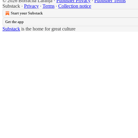
© 2026 Borracha Laranja
·
Publisher Privacy
∙
Publisher Terms
Substack
·
Privacy
∙
Terms
∙
Collection notice
Start your Substack
Get the app
Substack
is the home for great culture