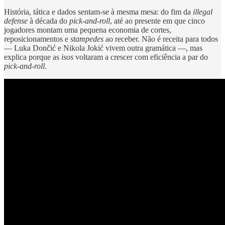
História, tática e dados sentam-se à mesma mesa: do fim da
illegal
defense
à década do
pick-and-roll
, até ao presente em que cinco
jogadores montam uma pequena economia de cortes,
reposicionamentos e
stampedes
ao receber. Não é receita para todos
— Luka Dončić e Nikola Jokić vivem outra gramática —, mas
explica porque as
isos
voltaram a crescer com eficiência a par do
pick-and-roll
.