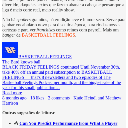
divertido, daqueles textos que fazem abanar a cabeça e pensar que a
liga é meio corte real, meio reality show.
Não há
spoilers
gratuitos, há erudição leve e humor seco. Serve para
ganhar vocabulário novo para discutir a época, para rir das nossas
certezas e para ver
franchises
como reinos com payroll. Mais um
banger
de
BASKETBALL FEELINGS
.
BASKETBALL FEELINGS
The Bard knows ball
BLACK FRIDAY FEELINGS continues! Until November 30th,
take 40% off an annual paid subscription to BASKETBALL
FEELINGS — that’s 8 newsletters and two episodes of The
Basketball Feelings Podcast per month, and the biggest sale of the
year for this small publication…
Read more
8 months ago · 18 likes · 2 comments · Katie Heindl and Matthew
Harrison
Outras sugestões de leitura
:
📥
Can You Predict Performance from What a Player