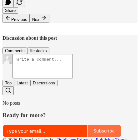
Share
Previous
Next
Discussion about this post
Comments
Restacks
Top
Latest
Discussions
No posts
Ready for more?
Subscribe
© 2026 Borracha Laranja
·
Publisher Privacy
∙
Publisher Terms