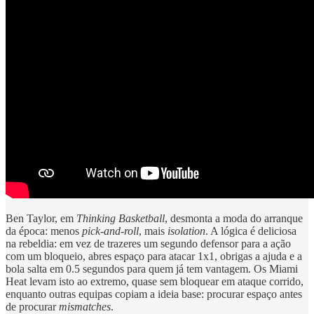
Ben Taylor, em
Thinking Basketball
, desmonta a moda do arranque
da época: menos
pick-and-roll
, mais
isolation
. A lógica é deliciosa
na rebeldia: em vez de trazeres um segundo defensor para a ação
com um bloqueio, abres espaço para atacar 1x1, obrigas a ajuda e a
bola salta em 0.5 segundos para quem já tem vantagem. Os Miami
Heat levam isto ao extremo, quase sem bloquear em ataque corrido,
enquanto outras equipas copiam a ideia base: procurar espaço antes
de procurar
mismatches
.