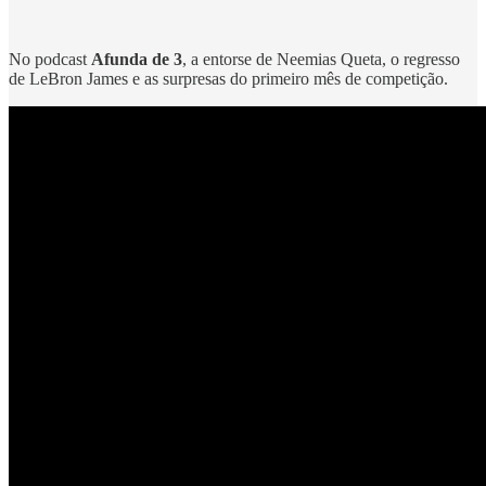
No podcast
Afunda de 3
, a entorse de Neemias Queta, o regresso
de LeBron James e as surpresas do primeiro mês de competição.