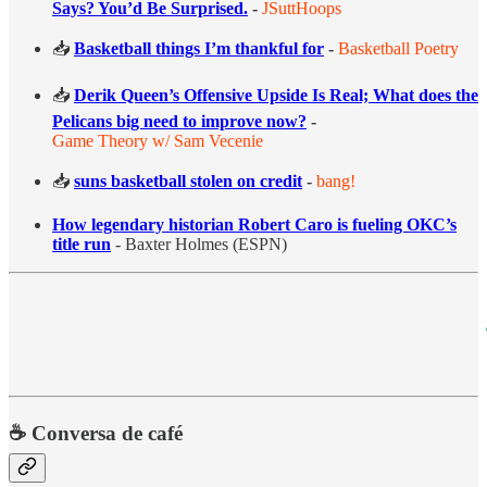
Says? You’d Be Surprised.
-
JSuttHoops
📥
Basketball things I’m thankful for
-
Basketball Poetry
📥
Derik Queen’s Offensive Upside Is Real; What does the
Pelicans big need to improve now?
-
Game Theory w/ Sam Vecenie
📥
suns basketball stolen on credit
-
bang!
How legendary historian Robert Caro is fueling OKC’s
title run
- Baxter Holmes (ESPN)
☕ Conversa de café