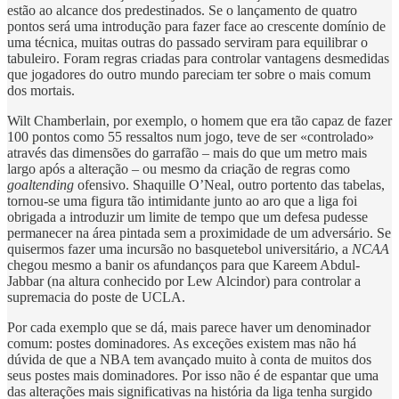
estão ao alcance dos predestinados. Se o lançamento de quatro
pontos será uma introdução para fazer face ao crescente domínio de
uma técnica, muitas outras do passado serviram para equilibrar o
tabuleiro. Foram regras criadas para controlar vantagens desmedidas
que jogadores do outro mundo pareciam ter sobre o mais comum
dos mortais.
Wilt Chamberlain, por exemplo, o homem que era tão capaz de fazer
100 pontos como 55 ressaltos num jogo, teve de ser «controlado»
através das dimensões do garrafão – mais do que um metro mais
largo após a alteração – ou mesmo da criação de regras como
goaltending
ofensivo. Shaquille O’Neal, outro portento das tabelas,
tornou-se uma figura tão intimidante junto ao aro que a liga foi
obrigada a introduzir um limite de tempo que um defesa pudesse
permanecer na área pintada sem a proximidade de um adversário. Se
quisermos fazer uma incursão no basquetebol universitário, a
NCAA
chegou mesmo a banir os afundanços para que Kareem Abdul-
Jabbar (na altura conhecido por Lew Alcindor) para controlar a
supremacia do poste de UCLA.
Por cada exemplo que se dá, mais parece haver um denominador
comum: postes dominadores. As exceções existem mas não há
dúvida de que a NBA tem avançado muito à conta de muitos dos
seus postes mais dominadores. Por isso não é de espantar que uma
das alterações mais significativas na história da liga tenha surgido