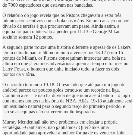
de 7000 espetadores que estavam nas bancadas.
O relatório do jogo revela que os Pistons chegavam a estar três
minutos consecutivos com a bola nas mãos. Só por cansaço ou por
divisão de tarefas é que procuravam um passe. Ainda assim, a
equipa foi para o intervalo a perder por 11-13 e George Mikan
sozinho somara 12 pontos.
A segunda parte trouxe uma história diferente e apesar de os Lakers
terem entrado para o último minuto a vencer por 18-17 (com 15
pontos de Mikan), os Pistons conseguiram intercetar uma bola na
altura em que já eram os adversários a queimar tempo e foi mesmo
Larry Foust, o homem que tinha iniciado tudo, a fazer os dois
pontos da vitória.
O encontro terminou 19-18. O resultado que até para um jogo de
andebol parece ter poucos golos tornou-se um recorde na liga.
Continua a ser – e não há dúvida de que nunca será batido – o jogo
com menos pontos na história da NBA. Aliás, 19-18 atualmente será
um resultado natural para o segundo terço do primeiro período, e
isto se as equipas não estiverem muito inspiradas.
Murray Mendenhall não teve problemas em elogiar a própria
estratégia. «Ganhámos, não ganhámos? Queríamos uma
oportunidade para aproveitar a melhor forma de os vencer.» John