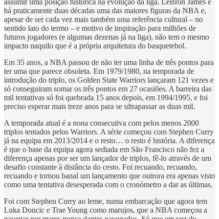
assumir uma posição histórica na evolução da liga. LeBron James é
há praticamente duas décadas uma das maiores figuras da NBA e,
apesar de ser cada vez mais também uma referência cultural – no
sentido lato do termo – e motivo de inspiração para milhões de
futuros jogadores (e algumas dezenas já na liga), não tem o mesmo
impacto naquilo que é a própria arquitetura do basquetebol.
Em 35 anos, a NBA passou de não ter uma linha de três pontos para
ter uma que parece obsoleta. Em 1979/1980, na temporada de
introdução do triplo, os Golden State Warriors lançaram 121 vezes e
só conseguiram somar os três pontos em 27 ocasiões. A barreira das
mil tentativas só foi quebrada 15 anos depois, em 1994/1995, e foi
preciso esperar mais treze anos para se ultrapassar as duas mil.
A temporada atual é a nona consecutiva com pelos menos 2000
triplos tentados pelos Warriors. A série começou com Stephen Curry
já na equipa em 2013/2014 e o resto… o resto é história. A diferença
é que o base da equipa agora sediada em São Francisco não fez a
diferença apenas por ser um lançador de triplos, fê-lo através de um
desafio constante à distância do cesto. Foi recuando, recuando,
recuando e tornou banal um lançamento que outrora era apenas visto
como uma tentativa desesperada com o cronómetro a dar as últimas.
Foi com Stephen Curry ao leme, numa embarcação que agora tem
Luka Doncic e Trae Young como marujos, que a NBA começou a
navegar por mares nunca dantes navegados. Só que em vez de