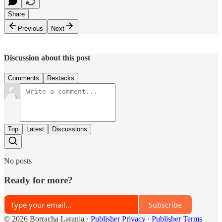
Share
Previous
Next
Discussion about this post
Comments
Restacks
Top
Latest
Discussions
No posts
Ready for more?
Subscribe
© 2026 Borracha Laranja
·
Publisher Privacy
∙
Publisher Terms