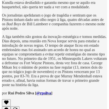
Kundla estava desiludido e garantiu mesmo que se aquilo era
basquetebol, não queria ter nada a ver com a modalidade.
Os jornalistas apelidaram o jogo de tragédia e sentiram que os
Pistons tinham dado um olho negro à liga, quatro décadas antes de
os
Bad Boys
de Bill Laimbeer e companhia fazerem o mesmo noite
após noite.
A liga também não gostou da inovação estratégica e tomou medidas.
Dias depois, uma reunião em Nova Iorque serviu para estudar a
introdução de novas regras. O tempo de ataque ficou em estado
embrionário mas foi assinado um acordo de honra no qual as
equipas se comprometiam a evitar repetir estratégias do mesmo tipo
no futuro. No primeiro dia de 1951, os Minneapolis Lakers voltaram
a defrontar os Fort Wayne Pistons, desta vez fora de casa. George
Mikan fez o mínimo de pontos na fase regular (13, menos dois do
que no trágico jogo de novembro) e os Pistons venceram por 13
pontos, por 83-70. Era a prova de que Murray Mendenhall estava
errado e, afinal, havia outras formas de travar o primeiro grande
poste na história da liga.
por
Rui Pedro Silva [
@rpsilva
]