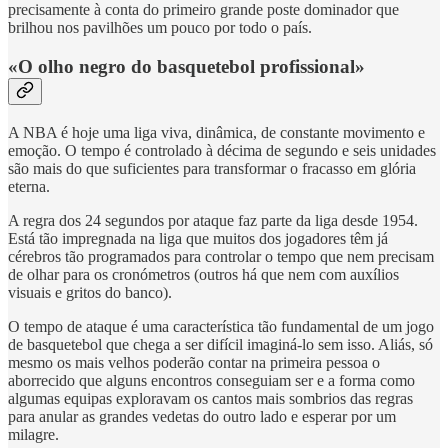
precisamente à conta do primeiro grande poste dominador que
brilhou nos pavilhões um pouco por todo o país.
«O olho negro do basquetebol profissional»
A NBA é hoje uma liga viva, dinâmica, de constante movimento e
emoção. O tempo é controlado à décima de segundo e seis unidades
são mais do que suficientes para transformar o fracasso em glória
eterna.
A regra dos 24 segundos por ataque faz parte da liga desde 1954.
Está tão impregnada na liga que muitos dos jogadores têm já
cérebros tão programados para controlar o tempo que nem precisam
de olhar para os cronómetros (outros há que nem com auxílios
visuais e gritos do banco).
O tempo de ataque é uma característica tão fundamental de um jogo
de basquetebol que chega a ser difícil imaginá-lo sem isso. Aliás, só
mesmo os mais velhos poderão contar na primeira pessoa o
aborrecido que alguns encontros conseguiam ser e a forma como
algumas equipas exploravam os cantos mais sombrios das regras
para anular as grandes vedetas do outro lado e esperar por um
milagre.