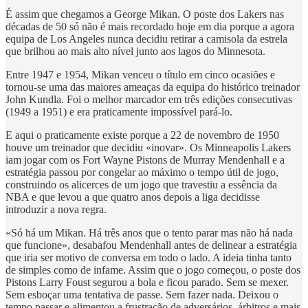
É assim que chegamos a George Mikan. O poste dos Lakers nas
décadas de 50 só não é mais recordado hoje em dia porque a agora
equipa de Los Angeles nunca decidiu retirar a camisola da estrela
que brilhou ao mais alto nível junto aos lagos do Minnesota.
Entre 1947 e 1954, Mikan venceu o título em cinco ocasiões e
tornou-se uma das maiores ameaças da equipa do histórico treinador
John Kundla. Foi o melhor marcador em três edições consecutivas
(1949 a 1951) e era praticamente impossível pará-lo.
E aqui o praticamente existe porque a 22 de novembro de 1950
houve um treinador que decidiu «inovar». Os Minneapolis Lakers
iam jogar com os Fort Wayne Pistons de Murray Mendenhall e a
estratégia passou por congelar ao máximo o tempo útil de jogo,
construindo os alicerces de um jogo que travestiu a essência da
NBA e que levou a que quatro anos depois a liga decidisse
introduzir a nova regra.
«Só há um Mikan. Há três anos que o tento parar mas não há nada
que funcione», desabafou Mendenhall antes de delinear a estratégia
que iria ser motivo de conversa em todo o lado. A ideia tinha tanto
de simples como de infame. Assim que o jogo começou, o poste dos
Pistons Larry Foust segurou a bola e ficou parado. Sem se mexer.
Sem esboçar uma tentativa de passe. Sem fazer nada. Deixou o
tempo passar e alimentou a frustração de adversários, árbitros e mais