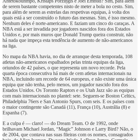
Antetokounmpo, Kristaps Porziņģis e Joel Embiid? Sim, para além
de serem bastante competentes nisto de meter a bola no cesto. Sim,
para além de serem as estrelas das respetivas equipas, à volta dos
quais está a ser construído o futuro das mesmas. Sim, é isso mesmo.
Nenhum deles é norte-americano. E faziam um cinco do caraças. A
NBA está a ser invadida por jogadores nascidos fora dos Estados
Unidos e, por mais muros que Donald Trump queira construir, não
há nada que impeça esta tendência de aumento de não-americanos
na liga.
No mapa da NBA havia, no dia de arranque desta temporada, 108
atletas não-americanos espalhados pelas trinta equipas da liga,
oriundos de 42 países, o que representa um novo recorde. Pela
quarta época consecutiva há mais de cem atletas internacionais na
NBA, incluindo um recorde de 64 europeus, e não existe uma única
equipa que não tenha, pelo menos, um jogador nascido fora dos
Estados Unidos. Os Toronto Raptors e os Utah Jazz são as equipas
com mais internacionais no plantel: sete. Seguem-se Boston Celtics,
Philadelphia 76ers e San Antonio Spurs, com seis. E os países com
o maior contingente são Canadá (11), França (10), Austrália (8) e
Espanha (7).
E a culpa é — claro! — do Dream Team. O de 1992, onde
brilhavam Michael Jordan, “Magic” Johnson e Larry Bird? Não, o
de 2004, que contava nas suas fileiras com os nomes, consagrados