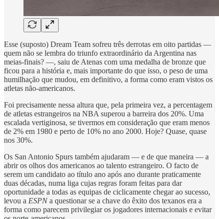
Esse (suposto) Dream Team sofreu três derrotas em oito partidas —
quem não se lembra do triunfo extraordinário da Argentina nas
meias-finais? —, saiu de Atenas com uma medalha de bronze que
ficou para a história e, mais importante do que isso, o peso de uma
humilhação que mudou, em definitivo, a forma como eram vistos os
atletas não-americanos.
Foi precisamente nessa altura que, pela primeira vez, a percentagem
de atletas estrangeiros na NBA superou a barreira dos 20%. Uma
escalada vertiginosa, se tivermos em consideração que eram menos
de 2% em 1980 e perto de 10% no ano 2000. Hoje? Quase, quase
nos 30%.
Os San Antonio Spurs também ajudaram — e de que maneira — a
abrir os olhos dos americanos ao talento estrangeiro. O facto de
serem um candidato ao título ano após ano durante praticamente
duas décadas, numa liga cujas regras foram feitas para dar
oportunidade a todas as equipas de ciclicamente chegar ao sucesso,
levou a
ESPN
a questionar se a chave do êxito dos texanos era a
forma como parecem privilegiar os jogadores internacionais e evitar
os norte-americanos.