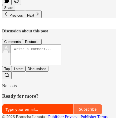
Share
Previous
Next
Discussion about this post
Comments
Restacks
Top
Latest
Discussions
No posts
Ready for more?
Subscribe
© 2026 Borracha Laranja
·
Publisher Privacy
∙
Publisher Terms