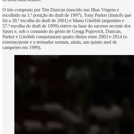
O trio composto por Tim Duncan (nascido nas Ilhas Virgens e
escolhido na 1.ª posição do draft de 1997), Tony Parker (francês que
foi a 28.ª escolha do draft de 2001) e Manu Ginóbili (argentino e
57.ª escolha do draft de 1999) esteve na base do sucesso recente dos
Spurs e, sob o comando do génio de Gregg Popovich, Duncan,
Parker e Ginóbili conquistaram quatro títulos entre 2003 e 2014 (o
extremo/poste e o treinador somam, ainda, um quinto anel de
campeões em 1999).