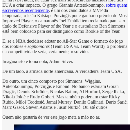
EUA a criar impacto. O grego Giannis Antetokounmpo,
sobre quem
escrevemos recentemente
, é um dos candidatos a MVP da
temporada, o letão Kristaps Porziņģis pode ganhar o prémio de Most
Improved Player, o camaronês Joel Embiid tem reclamado para si o
título de Defensive Player of the Year e o australiano Ben Simmons
está bem colocado para ser distinguido como Rookie of the Year.
E, se a NBA decidisse adotar no All-Star Game o formato do jogo
dos rookies e
sophomores
(Team USA vs. Team World), o problema
da competitividade seria, certamente, resolvido.
Imagina isto e toma nota, Adam Silver.
De um lado, a armada norte-americana. A verdadeira Team USA.
Do outro, um cinco composto por Simmons, Wiggins,
Antetokounmpo, Porziņģis e Embiid. No banco estariam Goran
Dragić, Dennis Schröder, Nicolas Batum, Al Horford, Serge Ibaka,
Nikola Jokić e Rudy Gobert. Mas também poderiam estar Ricky
Rubio, Miloš Teodosić, Jamal Murray, Danilo Gallinari, Dario Šarić,
Marc Gasol, Steven Adams e Jusuf Nurkić. Ou até outros.
Quem não gostaria de ver este jogo meta a mão no ar.