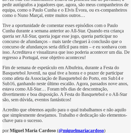
pedir autógrafos a jogadores que, agora, são meus companheiros de
equipa, como o Paulo Cunha e o Elvis Évora, ou ex-companheiros
como o Nuno Marçal, entre muitos outros…
Tive a oportunidade de comentar esses episódios com o Paulo
Cunha durante a semana anterior ao All-Star. Quando era criança
queria ser All-Star, queria jogar esse jogo, queria participar no
concurso de afundanços – mais tarde cheguei à conclusão que o
concurso de afundanços seria difícil para mim – e eu sonhava com
isso. Acreditava e visualizava que isso poderia acontecer um dia. De
regresso a Portugal, esse objetivo aconteceu!
Fim de semana de espetáculo em Albufeira, durante a Festa do
Basquetebol Juvenil, na qual tive a honra e o prazer de participar
como atleta da Associação de Basquetebol do Porto, em Sub14 e
Sub16, ganhando neste último escalão. Agora, passados nove anos,
estava como All-Star… Foram três dias de descontração,
divertimento e boa disposição. A Festa do Basquetebol e o All-Star
são, sem dúvida, eventos fantásticos!
Acredito que obtemos aquilo para o qual trabalhamos e não aquilo
que simplesmente desejamos. Trabalho e dedicação são elementos-
chave para o sucesso.
por
Miguel Maria Cardoso
(
@miguelmariacardoso
)