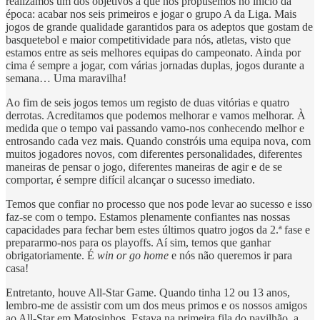
realizámos um dos objetivos a que nos propusemos no início da
época: acabar nos seis primeiros e jogar o grupo A da Liga. Mais
jogos de grande qualidade garantidos para os adeptos que gostam de
basquetebol e maior competitividade para nós, atletas, visto que
estamos entre as seis melhores equipas do campeonato. Ainda por
cima é sempre a jogar, com várias jornadas duplas, jogos durante a
semana… Uma maravilha!
Ao fim de seis jogos temos um registo de duas vitórias e quatro
derrotas. Acreditamos que podemos melhorar e vamos melhorar. À
medida que o tempo vai passando vamo-nos conhecendo melhor e
entrosando cada vez mais. Quando constróis uma equipa nova, com
muitos jogadores novos, com diferentes personalidades, diferentes
maneiras de pensar o jogo, diferentes maneiras de agir e de se
comportar, é sempre difícil alcançar o sucesso imediato.
Temos que confiar no processo que nos pode levar ao sucesso e isso
faz-se com o tempo. Estamos plenamente confiantes nas nossas
capacidades para fechar bem estes últimos quatro jogos da 2.ª fase e
prepararmo-nos para os playoffs. Aí sim, temos que ganhar
obrigatoriamente. É
win or go home
e nós não queremos ir para
casa!
Entretanto, houve All-Star Game. Quando tinha 12 ou 13 anos,
lembro-me de assistir com um dos meus primos e os nossos amigos
ao All-Star em Matosinhos. Estava na primeira fila do pavilhão, a