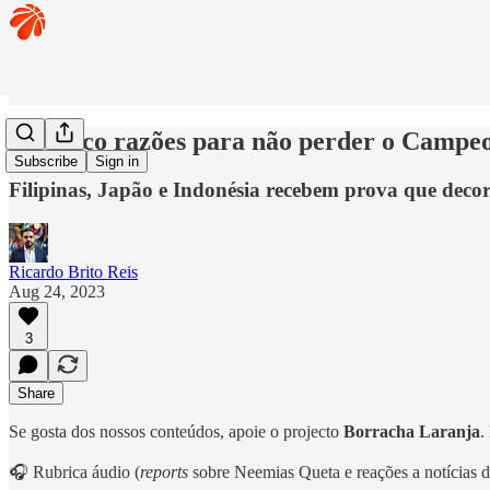
🏀 Cinco razões para não perder o Camp
Subscribe
Sign in
Filipinas, Japão e Indonésia recebem prova que decor
Ricardo Brito Reis
Aug 24, 2023
3
Share
Se gosta dos nossos conteúdos, apoie o projecto
Borracha Laranja
.
🎧 Rubrica áudio (
reports
sobre Neemias Queta e reações a notícias