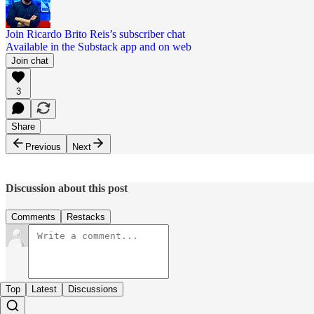
Join Ricardo Brito Reis’s subscriber chat
Available in the Substack app and on web
Join chat
3
Share
Previous
Next
Discussion about this post
Comments
Restacks
Top
Latest
Discussions