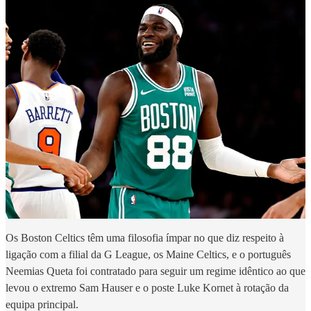
Os Boston Celtics têm uma filosofia ímpar no que diz respeito à
ligação com a filial da G League, os Maine Celtics, e o português
Neemias Queta foi contratado para seguir um regime idêntico ao que
levou o extremo Sam Hauser e o poste Luke Kornet à rotação da
equipa principal.