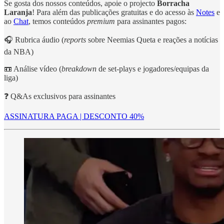
Se gosta dos nossos conteúdos, apoie o projecto
Borracha
Laranja
! Para além das publicações gratuitas e do acesso às
Notes
e
ao
Chat
, temos conteúdos
premium
para assinantes pagos:
🎧 Rubrica áudio (
reports
sobre Neemias Queta e reações a notícias
da NBA)
📼 Análise vídeo (
breakdown
de set-plays e jogadores/equipas da
liga)
❓ Q&As exclusivos para assinantes
ASSINATURA PAGA | DESCONTO 40%