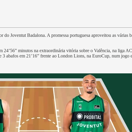
or do Joventut Badalona. A promessa portuguesa aproveitou as várias b
em 24’56” minutos na extraordinária vitória sobre o Valência, na liga 
s e 3 abafos em 21’16” frente ao London Lions, na EuroCup, num jogo e