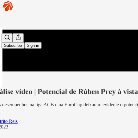
Subscribe
Sign in
lise vídeo | Potencial de Rúben Prey à vista
 desempenhos na liga ACB e na EuroCup deixaram evidente o potencial
rito Reis
2023