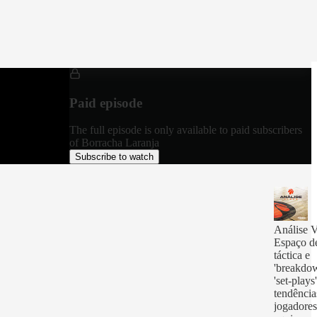
Paid episode
The full episode is only available to paid subscribers
of Borracha Laranja
Subscribe to watch
Análise 
Espaço de
táctica e
'breakdo
'set-plays'
tendência
jogadores