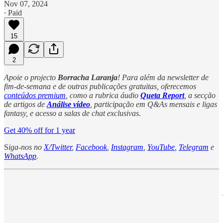
Nov 07, 2024
∙ Paid
15
2
Apoie o projecto
Borracha Laranja
! Para além da newsletter de
fim-de-semana e de outras publicações gratuitas, oferecemos
conteúdos premium
, como a rubrica áudio
Queta Report
, a secção
de artigos de
Análise vídeo
, participação em Q&As mensais e ligas
fantasy, e acesso a salas de chat exclusivas.
Get 40% off for 1 year
S
iga-nos no
X/Twitter
,
Facebook
,
Instagram
,
YouTube
,
Telegram
e
WhatsApp
.