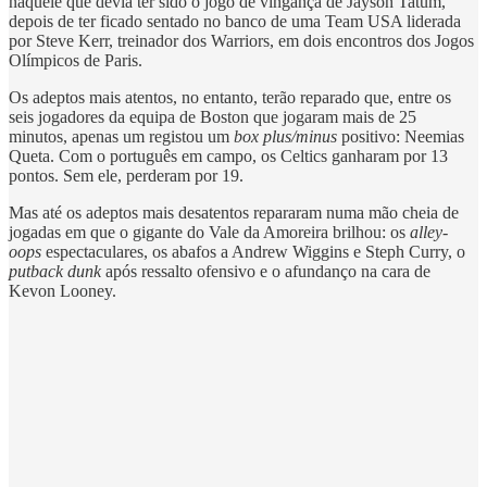
naquele que devia ter sido o jogo de vingança de Jayson Tatum,
depois de ter ficado sentado no banco de uma Team USA liderada
por Steve Kerr, treinador dos Warriors, em dois encontros dos Jogos
Olímpicos de Paris.
Os adeptos mais atentos, no entanto, terão reparado que, entre os
seis jogadores da equipa de Boston que jogaram mais de 25
minutos, apenas um registou um
box plus/minus
positivo: Neemias
Queta. Com o português em campo, os Celtics ganharam por 13
pontos. Sem ele, perderam por 19.
Mas até os adeptos mais desatentos repararam numa mão cheia de
jogadas em que o gigante do Vale da Amoreira brilhou: os
alley-
oops
espectaculares, os abafos a Andrew Wiggins e Steph Curry, o
putback dunk
após ressalto ofensivo e o afundanço na cara de
Kevon Looney.