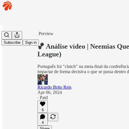
Share from 0:00
Preview
Subscribe
Sign in
🏀 Análise vídeo | Neemias Qu
League)
Português foi "clutch" na meia-final da conferên
impactar de forma decisiva o que se passa dentro 
Ricardo Brito Reis
Apr 06, 2024
∙ Paid
6
4
Share