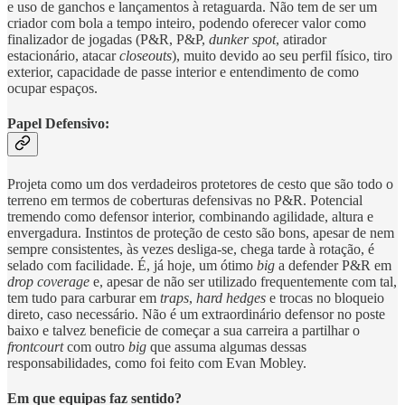
e uso de ganchos e lançamentos à retaguarda. Não tem de ser um
criador com bola a tempo inteiro, podendo oferecer valor como
finalizador de jogadas (P&R, P&P,
dunker spot
, atirador
estacionário, atacar
closeouts
), muito devido ao seu perfil físico, tiro
exterior, capacidade de passe interior e entendimento de como
ocupar espaços.
Papel Defensivo:
Projeta como um dos verdadeiros protetores de cesto que são todo o
terreno em termos de coberturas defensivas no P&R. Potencial
tremendo como defensor interior, combinando agilidade, altura e
envergadura. Instintos de proteção de cesto são bons, apesar de nem
sempre consistentes, às vezes desliga-se, chega tarde à rotação, é
selado com facilidade. É, já hoje, um ótimo
big
a defender P&R em
drop coverage
e, apesar de não ser utilizado frequentemente com tal,
tem tudo para carburar em
traps
,
hard hedges
e trocas no bloqueio
direto, caso necessário. Não é um extraordinário defensor no poste
baixo e talvez beneficie de começar a sua carreira a partilhar o
frontcourt
com outro
big
que assuma algumas dessas
responsabilidades, como foi feito com Evan Mobley.
Em que equipas faz sentido?