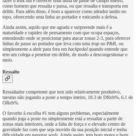
fazer o
leak out
e oferecer uma linha de passe de campo inteiro,
como homem que ressalta e passa, ou que ressalta e transporta em
drible. Para além disso, é bom a aparecer como atirador tardio no
topo, oferecendo uma linha ao portador e esticando a defesa.
Ainda assim, aquilo que me agrada e surpreende mais é a
maturidade e rapidez de pensamento com que ocupa espaços,
entendendo onde se posicionar para atacar zonas 2-3, para oferecer
linhas de passe ao portador que leva com uma
trap
no P&R, ou
simplesmente a abrir para fora em
backpedal
quando entende que
tem um colega a penetrar em drible, de modo a descongestionar o
meio.
Ressalto
Ressaltador competente que tem sido relativamente produtivo,
mesmo não jogando a poste a tempo inteiro, 18.3 de DReb%, 6.1 de
OReb%.
O favorito à escolha #1 tem alguns problemas, especialmente
quando joga a poste ou simplesmente está a ressaltar a partir de
zonas mais interiores, onde a falta de força e o elevado centro de
gravidade faz com que seja movido da sua posição inicial e tenha
dificuldade em navegar
seals
. Ainda assim, tem bom motor e bom