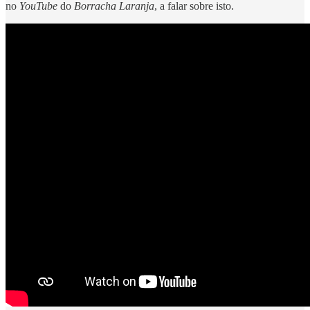
no
YouTube
do
Borracha Laranja
, a falar sobre isto.