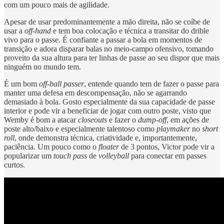
com um pouco mais de agilidade.
Apesar de usar predominantemente a mão direita, não se coíbe de
usar a
off-hand
e tem boa colocação e técnica a transitar do drible
vivo para o passe. É confiante a passar a bola em momentos de
transição e adora disparar balas no meio-campo ofensivo, tomando
proveito da sua altura para ter linhas de passe ao seu dispor que mais
ninguém no mundo tem.
É um bom
off-ball passer
, entende quando tem de fazer o passe para
manter uma defesa em descompensação, não se agarrando
demasiado à bola. Gosto especialmente da sua capacidade de passe
interior e pode vir a beneficiar de jogar com outro poste, visto que
Wemby é bom a atacar
closeouts
e fazer o
dump-off
, em ações de
poste alto/baixo e especialmente talentoso como
playmaker
no
short
roll
, onde demonstra técnica, criatividade e, importantemente,
paciência. Um pouco como o
floater
de 3 pontos, Victor pode vir a
popularizar um
touch pass
de
volleyball
para conectar em passes
curtos.