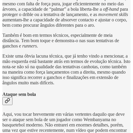
mesmo com falta de força pura, jogar eficientemente no meio das
árvores, a capacidade de “palmar” a bola liberta-lhe a
off-hand
para
proteger o drible ou a tentativa de lançamento, e as
movement skills
aumentam-lhe a capacidade de absorver contacto e ajustar o corpo,
bem como procurar ângulos diferentes para o aro.
Também é bom em termos técnicos, especialmente de meia
distância. Tem bom toque e demonstra-o nas suas tentativas de
ganchos e
runners
.
Existe uma óbvia lacuna técnica, que já tenho vindo a mencionar, a
mão esquerda está bastante atrás em termos de evolução técnica. Isto
nota-se não só na qualidade das tentativas canhotas, como também
na maneira como força lançamentos com a direita, mesmo quando
isso significa recorrer a ganchos e finalizações em extensão de
ângulos muito mais difíceis.
Ataque sem bola
Aqui, vou tocar brevemente em várias vertentes daquilo que deve
ser o ataque sem bola de um jogador como Wembanyama no
basquetebol moderno. Não entrarei em enormes detalhes, porém,
uma vez que estive recentemente, num vídeo que podem encontrar