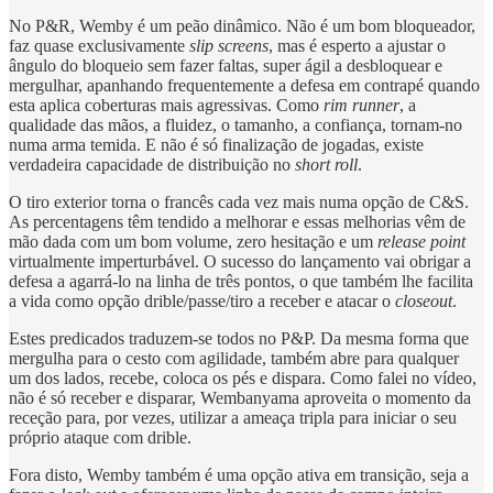
No P&R, Wemby é um peão dinâmico. Não é um bom bloqueador,
faz quase exclusivamente
slip screens
, mas é esperto a ajustar o
ângulo do bloqueio sem fazer faltas, super ágil a desbloquear e
mergulhar, apanhando frequentemente a defesa em contrapé quando
esta aplica coberturas mais agressivas. Como
rim runner
, a
qualidade das mãos, a fluidez, o tamanho, a confiança, tornam-no
numa arma temida. E não é só finalização de jogadas, existe
verdadeira capacidade de distribuição no
short roll
.
O tiro exterior torna o francês cada vez mais numa opção de C&S.
As percentagens têm tendido a melhorar e essas melhorias vêm de
mão dada com um bom volume, zero hesitação e um
release point
virtualmente imperturbável. O sucesso do lançamento vai obrigar a
defesa a agarrá-lo na linha de três pontos, o que também lhe facilita
a vida como opção drible/passe/tiro a receber e atacar o
closeout
.
Estes predicados traduzem-se todos no P&P. Da mesma forma que
mergulha para o cesto com agilidade, também abre para qualquer
um dos lados, recebe, coloca os pés e dispara. Como falei no vídeo,
não é só receber e disparar, Wembanyama aproveita o momento da
receção para, por vezes, utilizar a ameaça tripla para iniciar o seu
próprio ataque com drible.
Fora disto, Wemby também é uma opção ativa em transição, seja a