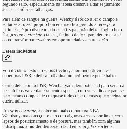
segundo salto, especialmente na tabela ofensiva a dar seguimento
aos seus próprios falhanços.
Para além de sangue na guelra, Wemby é sólido a ler o campo e
tentar selar o seu próprio homem, não fica perdido a navegar a
maionese, é proativo e tem boas mãos para não deixar fugir a bola.
É agressivo a
crashar
a tabela, fletindo de fora para dentro e sabe
como transformar ressaltos em oportunidades em transição.
Defesa individual
Vou dividir o texto em vários trechos, abordando diferentes
coberturas P&R e defesa individual no perímetro e poste baixo.
Como defensor no P&R, Wembanyama tem potencial para ser uma
peça defensiva verdadeiramente especial, com versatilidade para ser
pelo menos competente em quase todos os esquemas que o treinador
queira utilizar.
Em
drop coverage
, a cobertura mais comum na NBA,
Wembanyama começou o ano com algumas arestas por limar, com
lapsos de posicionamento e de postura, mas também com alguma
indisciplina, a morder demasiado fácil em
shot fakes
e a tentar