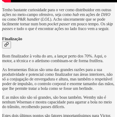
Tenho bastante curiosidade para o ver como distribuidor em outras
ações no meio-campo ofensivo, seja como
hub
em ações de
DHO
ou como P&R
handler
(
LOL
). Acho sinceramente que se pode
facilmente tornar num bom
pocket passer
em pouco tempo. Os
skip
passes
e tudo o que é encontrar ações no lado fraco vem a seguir.
Finalização
Bom finalizador à volta do aro, a lançar perto dos 70%. Aqui, o
motor, a técnica e o atletismo combinam-se de forma frutífera.
As ferramentas físicas são uma das grandes razões para a sua
produtividade e potencial como finalizador nas áreas interiores, não
só a conjugação de envergadura e altura, mas também o respeitável
poder de impulsão, o controlo corporal e enorme tamanho das mãos,
que lhe permite tratar a bola como se fosse um berlinde.
E as mãos não são só grandes, são boas também. Wemby não é
nenhum Wiseman e mostra capacidade para agarrar a bola no meio
do trânsito, recolhendo passes difíceis.
Estes dois últimos pontos são fatores importantíssimos para Victor,