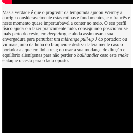
Mas a verdade é que o progredir da temporada ajudou Wemby a
corrigir consideravelmente estas rotinas e fundamentos, e o francês é
neste momento quase imperturbável a conter no meio. O seu perfil
físico ajuda-o a fazer praticamente tudo, conseguindo posicionar-se
mais perto do cesto, em
deep drop
, e ainda assim usar a sua
envergadura para perturbar um
midrange pull-up J
do portador; ou
vir mais junto da linha do bloqueio e deslizar lateralmente caso o
portador ataque em linha reta; ou usar a sua mudança de direção e
equilíbrio alienígenas para não perder o
ballhandler
caso este
snake
e ataque o cesto para o lado oposto.