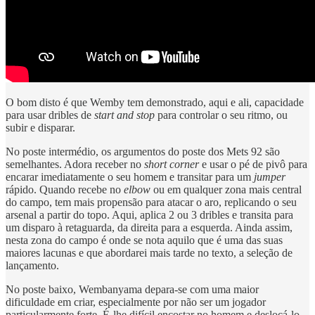
O bom disto é que Wemby tem demonstrado, aqui e ali, capacidade
para usar dribles de
start and stop
para controlar o seu ritmo, ou
subir e disparar.
No poste intermédio, os argumentos do poste dos Mets 92 são
semelhantes. Adora receber no
short corner
e usar o pé de pivô para
encarar imediatamente o seu homem e transitar para um
jumper
rápido. Quando recebe no
elbow
ou em qualquer zona mais central
do campo, tem mais propensão para atacar o aro, replicando o seu
arsenal a partir do topo. Aqui, aplica 2 ou 3 dribles e transita para
um disparo à retaguarda, da direita para a esquerda. Ainda assim,
nesta zona do campo é onde se nota aquilo que é uma das suas
maiores lacunas e que abordarei mais tarde no texto, a seleção de
lançamento.
No poste baixo, Wembanyama depara-se com uma maior
dificuldade em criar, especialmente por não ser um jogador
particularmente forte. É-lhe difícil encostar no homem e deslocá-lo