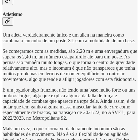
Atletismo
Um atleta verdadeiramente único e um alien na maneira como
combina o tamanho de um poste XL com a mobilidade de um base.
Se começarmos com as medidas, são 2,20 m e uma envergadura que
supera os 2,40 m, um número estapafúrdio até para um poste. As
pernas são também muito longas, o que torna o centro de gravidade
relativamente alto, mas o incomum é que não transparece que tenha
muitos problemas em termos de manter equilíbrio ou controlar
movimentos, algo que tende a afligir jogadores com esta fisionomia.
É um jogador algo franzino, não tendo uma base muito forte ou uns
ombros largos, algo que explica alguma da falta de força e
capacidade de combate que aparece na
tape
dele. Ainda assim, é de
notar que tem ganho alguma massa muscular, tanto de
core
como
especialmente de braços, na transição de 2021/22, no ASVEL, para
2022/2023, no Metropolitans 92.
Mais uma vez, o que o torna verdadeiramente incomum são as
habilidades de movimento. Não é só a flexibilidade ou agilidade
lateral, não é a capacidade de ser veloz norte sul, é a total fluidez