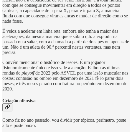
com que se consegue movimentar em direção a todos os pontos
cardeais, a capacidade de ir para X, parar e ir para Z, a maneira
fluida com que consegue virar as ancas e mudar de direção como se
nada fosse.
É veloz a acelerar em linha reta, embora não tenha a maior das
acelerações, da mesma maneira que é súbito q.b. a explodir na
passada ou a saltar, com a chamada a partir de dois pés ou apenas de
um. Não é um atleta de 90.º percentil nestas vertentes, mas nem
precisa.
Convém mencionar o histórico de lesões. É um jogador
fisionomicamente único e isso vale a atenção. Falhou as últimas
rondas de
playoff
de 2022 pelo ASVEL por uma lesão muscular nas
costas; contusão no ombro em dezembro de 2021 fê-lo parar dois
meses; e três meses parado com fratura no perónio em dezembro de
2020.
Criação ofensiva
Como fiz no ano passado, vou dividir por tópicos, perímetro, poste
alto e poste baixo.