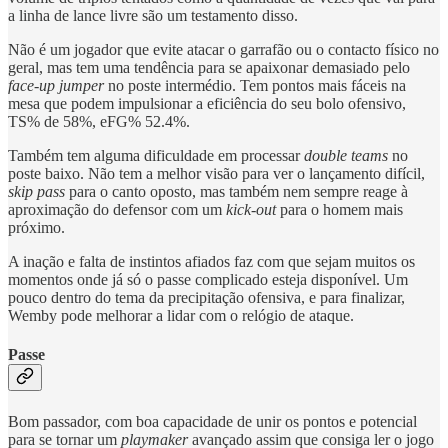
a linha de lance livre são um testamento disso.
Não é um jogador que evite atacar o garrafão ou o contacto físico no
geral, mas tem uma tendência para se apaixonar demasiado pelo
face-up jumper
no poste intermédio. Tem pontos mais fáceis na
mesa que podem impulsionar a eficiência do seu bolo ofensivo,
TS% de 58%, eFG% 52.4%.
Também tem alguma dificuldade em processar
double teams
no
poste baixo. Não tem a melhor visão para ver o lançamento difícil,
skip pass
para o canto oposto, mas também nem sempre reage à
aproximação do defensor com um
kick-out
para o homem mais
próximo.
A inação e falta de instintos afiados faz com que sejam muitos os
momentos onde já só o passe complicado esteja disponível. Um
pouco dentro do tema da precipitação ofensiva, e para finalizar,
Wemby pode melhorar a lidar com o relógio de ataque.
Passe
Bom passador, com boa capacidade de unir os pontos e potencial
para se tornar um
playmaker
avançado assim que consiga ler o jogo