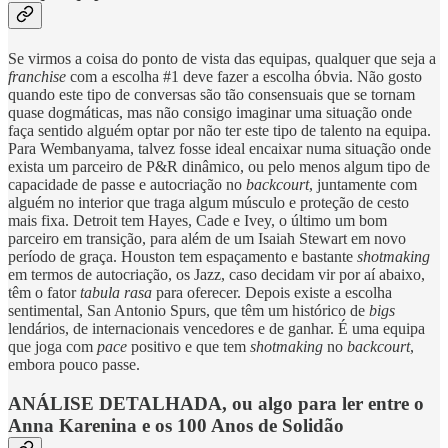
Se virmos a coisa do ponto de vista das equipas, qualquer que seja a
franchise
com a escolha #1 deve fazer a escolha óbvia. Não gosto
quando este tipo de conversas são tão consensuais que se tornam
quase dogmáticas, mas não consigo imaginar uma situação onde
faça sentido alguém optar por não ter este tipo de talento na equipa.
Para Wembanyama, talvez fosse ideal encaixar numa situação onde
exista um parceiro de P&R dinâmico, ou pelo menos algum tipo de
capacidade de passe e autocriação no
backcourt
, juntamente com
alguém no interior que traga algum músculo e proteção de cesto
mais fixa. Detroit tem Hayes, Cade e Ivey, o último um bom
parceiro em transição, para além de um Isaiah Stewart em novo
período de graça. Houston tem espaçamento e bastante
shotmaking
em termos de autocriação, os Jazz, caso decidam vir por aí abaixo,
têm o fator
tabula rasa
para oferecer. Depois existe a escolha
sentimental, San Antonio Spurs, que têm um histórico de
bigs
lendários, de internacionais vencedores e de ganhar. É uma equipa
que joga com
pace
positivo e que tem
shotmaking
no
backcourt
,
embora pouco passe.
ANÁLISE DETALHADA, ou algo para ler entre o
Anna Karenina e os 100 Anos de Solidão