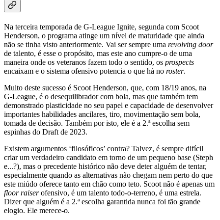
Na terceira temporada de G-League Ignite, segunda com Scoot
Henderson, o programa atinge um nível de maturidade que ainda
não se tinha visto anteriormente. Vai ser sempre uma
revolving door
de talento, é esse o propósito, mas este ano cumpre-o de uma
maneira onde os veteranos fazem todo o sentido, os
prospects
encaixam e o sistema ofensivo potencia o que há no
roster
.
Muito deste sucesso é Scoot Henderson, que, com 18/19 anos, na
G-League, é o desequilibrador com bola, mas que também tem
demonstrado plasticidade no seu papel e capacidade de desenvolver
importantes habilidades ancilares, tiro, movimentação sem bola,
tomada de decisão. Também por isto, ele é a 2.ª escolha sem
espinhas do Draft de 2023.
Existem argumentos ‘filosóficos’ contra? Talvez, é sempre difícil
criar um verdadeiro candidato em torno de um pequeno base (Steph
e...?), mas o precedente histórico não deve deter alguém de tentar,
especialmente quando as alternativas não chegam nem perto do que
este miúdo oferece tanto em chão como teto. Scoot não é apenas um
floor raiser
ofensivo, é um talento todo-o-terreno, é uma estrela.
Dizer que alguém é a 2.ª escolha garantida nunca foi tão grande
elogio. Ele merece-o.