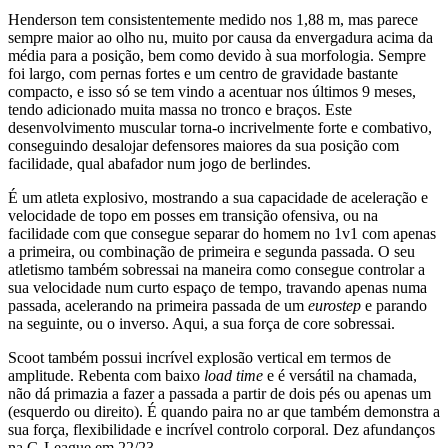
Henderson tem consistentemente medido nos 1,88 m, mas parece
sempre maior ao olho nu, muito por causa da envergadura acima da
média para a posição, bem como devido à sua morfologia. Sempre
foi largo, com pernas fortes e um centro de gravidade bastante
compacto, e isso só se tem vindo a acentuar nos últimos 9 meses,
tendo adicionado muita massa no tronco e braços. Este
desenvolvimento muscular torna-o incrivelmente forte e combativo,
conseguindo desalojar defensores maiores da sua posição com
facilidade, qual abafador num jogo de berlindes.
É um atleta explosivo, mostrando a sua capacidade de aceleração e
velocidade de topo em posses em transição ofensiva, ou na
facilidade com que consegue separar do homem no 1v1 com apenas
a primeira, ou combinação de primeira e segunda passada. O seu
atletismo também sobressai na maneira como consegue controlar a
sua velocidade num curto espaço de tempo, travando apenas numa
passada, acelerando na primeira passada de um
eurostep
e parando
na seguinte, ou o inverso. Aqui, a sua força de core sobressai.
Scoot também possui incrível explosão vertical em termos de
amplitude. Rebenta com baixo
load time
e é versátil na chamada,
não dá primazia a fazer a passada a partir de dois pés ou apenas um
(esquerdo ou direito). É quando paira no ar que também demonstra a
sua força, flexibilidade e incrível controlo corporal. Dez afundanços
na G-League em 22/23.