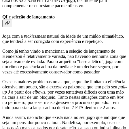
casa dos 33 a 35% em 5 a 6 3FGA/jogo, o suficiente para
complementar o seu restante pacote ofensivo.
QI e seleção de lançamento
Joga com a
recklessness
natural da idade de um miúdo ultraatlético,
que tenderá a ser corrigida com experiência e repetição.
Como já tenho vindo a mencionar, a seleção de lançamento de
Henderson é relativamente variada, não havendo nenhuma zona que
seja ativamente evitada. Para o arquétipo “base atlético”, joga com
um ritmo e paciência acima da média e é um decisor seguro, por
vezes até excessivamente conservador como passador.
Os seus maiores problemas no ataque, e que lhe limitam a eficiência
ofensiva um pouco, são a excessiva paixoneta que tem pelo seu
pull-
up J
a partir dos
elbows
, por vezes tentativas difíceis com uma mão
na cara a sair de um bloqueio. Tanto nestas situações como em
isos
no perímetro, pode ser mais agressivo a procurar o pintado. Tem
tudo para estar a lançar acima de 6 ou 7 FTA dentro de 2 anos.
Ainda assim, não acho que exista nada no seu jogo que indique que
seja um pensador pouco natural. Na defesa, por exemplo, os seus
lapsos são mais causados por desatenção, cansaço ou indisciplina do