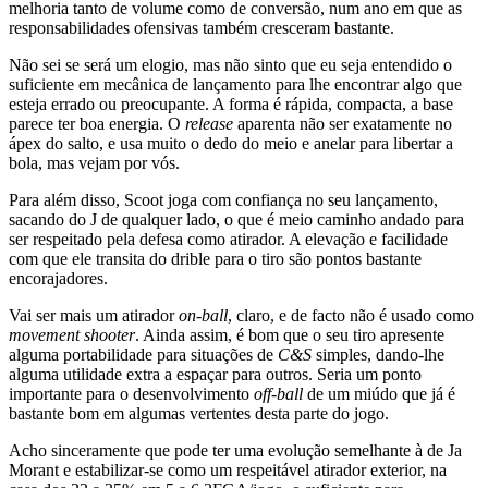
melhoria tanto de volume como de conversão, num ano em que as
responsabilidades ofensivas também cresceram bastante.
Não sei se será um elogio, mas não sinto que eu seja entendido o
suficiente em mecânica de lançamento para lhe encontrar algo que
esteja errado ou preocupante. A forma é rápida, compacta, a base
parece ter boa energia. O
release
aparenta não ser exatamente no
ápex do salto, e usa muito o dedo do meio e anelar para libertar a
bola, mas vejam por vós.
Para além disso, Scoot joga com confiança no seu lançamento,
sacando do J de qualquer lado, o que é meio caminho andado para
ser respeitado pela defesa como atirador. A elevação e facilidade
com que ele transita do drible para o tiro são pontos bastante
encorajadores.
Vai ser mais um atirador
on-ball
, claro, e de facto não é usado como
movement shooter
. Ainda assim, é bom que o seu tiro apresente
alguma portabilidade para situações de
C&S
simples, dando-lhe
alguma utilidade extra a espaçar para outros. Seria um ponto
importante para o desenvolvimento
off-ball
de um miúdo que já é
bastante bom em algumas vertentes desta parte do jogo.
Acho sinceramente que pode ter uma evolução semelhante à de Ja
Morant e estabilizar-se como um respeitável atirador exterior, na