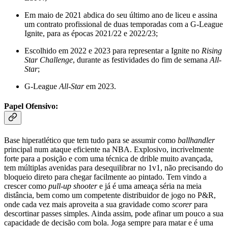
Em maio de 2021 abdica do seu último ano de liceu e assina
um contrato profissional de duas temporadas com a G-League
Ignite, para as épocas 2021/22 e 2022/23;
Escolhido em 2022 e 2023 para representar a Ignite no
Rising
Star Challenge
, durante as festividades do fim de semana
All-
Star
;
G-League
All-Star
em 2023.
Papel Ofensivo:
Base hiperatlético que tem tudo para se assumir como
ballhandler
principal num ataque eficiente na NBA. Explosivo, incrivelmente
forte para a posição e com uma técnica de drible muito avançada,
tem múltiplas avenidas para desequilibrar no 1v1, não precisando do
bloqueio direto para chegar facilmente ao pintado. Tem vindo a
crescer como
pull-up shooter
e já é uma ameaça séria na meia
distância, bem como um competente distribuidor de jogo no P&R,
onde cada vez mais aproveita a sua gravidade como
scorer
para
descortinar passes simples. Ainda assim, pode afinar um pouco a sua
capacidade de decisão com bola. Joga sempre para matar e é uma