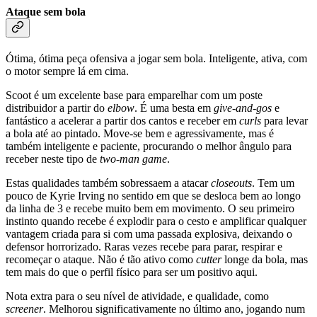
Ataque sem bola
Ótima, ótima peça ofensiva a jogar sem bola. Inteligente, ativa, com
o motor sempre lá em cima.
Scoot é um excelente base para emparelhar com um poste
distribuidor a partir do
elbow
. É uma besta em
give-and-gos
e
fantástico a acelerar a partir dos cantos e receber em
curls
para levar
a bola até ao pintado. Move-se bem e agressivamente, mas é
também inteligente e paciente, procurando o melhor ângulo para
receber neste tipo de
two-man game
.
Estas qualidades também sobressaem a atacar
closeouts
. Tem um
pouco de Kyrie Irving no sentido em que se desloca bem ao longo
da linha de 3 e recebe muito bem em movimento. O seu primeiro
instinto quando recebe é explodir para o cesto e amplificar qualquer
vantagem criada para si com uma passada explosiva, deixando o
defensor horrorizado. Raras vezes recebe para parar, respirar e
recomeçar o ataque. Não é tão ativo como
cutter
longe da bola, mas
tem mais do que o perfil físico para ser um positivo aqui.
Nota extra para o seu nível de atividade, e qualidade, como
screener
. Melhorou significativamente no último ano, jogando num