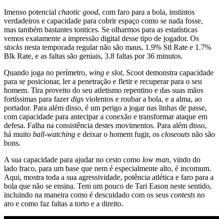
Imenso potencial
chaotic good
, com faro para a bola, instintos
verdadeiros e capacidade para cobrir espaço como se nada fosse,
mas também bastantes tontices. Se olharmos para as estatísticas
vemos exatamente a impressão digital desse tipo de jogador. Os
stocks
nesta temporada regular não são maus, 1.9% Stl Rate e 1.7%
Blk Rate, e as faltas são geniais, 3.8 faltas por 36 minutos.
Quando joga no perímetro,
wing
e
slot
, Scoot demonstra capacidade
para se posicionar, ler a penetração e fletir e recuperar para o seu
homem. Tira proveito do seu atletismo repentino e das suas mãos
fortíssimas para fazer
digs
violentos e roubar a bola, e a alma, ao
portador. Para além disso, é um perigo a jogar nas linhas de passe,
com capacidade para antecipar a conexão e transformar ataque em
defesa. Falha na consistência destes movimentos. Para além disso,
há muito
ball-watching
e deixar o homem fugir, os
closeouts
não são
bons.
A sua capacidade para ajudar no cesto como
low man
, vindo do
lado fraco, para um base que nem é especialmente alto, é incomum.
Aqui, mostra toda a sua agressividade, potência atlética e faro para a
bola que não se ensina. Tem um pouco de Tari Eason neste sentido,
incluindo na maneira como é descuidado com os seus
contests
no
aro e como faz faltas a torto e a direito.