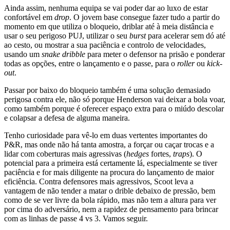
Ainda assim, nenhuma equipa se vai poder dar ao luxo de estar
confortável em
drop
. O jovem base consegue fazer tudo a partir do
momento em que utiliza o bloqueio, driblar até à meia distância e
usar o seu perigoso PUJ, utilizar o seu
burst
para acelerar sem dó até
ao cesto, ou mostrar a sua paciência e controlo de velocidades,
usando um
snake dribble
para meter o defensor na prisão e ponderar
todas as opções, entre o lançamento e o passe, para o
roller
ou
kick-
out
.
Passar por baixo do bloqueio também é uma solução demasiado
perigosa contra ele, não só porque Henderson vai deixar a bola voar,
como também porque é oferecer espaço extra para o miúdo descolar
e colapsar a defesa de alguma maneira.
Tenho curiosidade para vê-lo em duas vertentes importantes do
P&R, mas onde não há tanta amostra, a forçar ou caçar trocas e a
lidar com coberturas mais agressivas (
hedges
fortes,
traps
). O
potencial para a primeira está certamente lá, especialmente se tiver
paciência e for mais diligente na procura do lançamento de maior
eficiência. Contra defensores mais agressivos, Scoot leva a
vantagem de não tender a matar o drible debaixo de pressão, bem
como de se ver livre da bola rápido, mas não tem a altura para ver
por cima do adversário, nem a rapidez de pensamento para brincar
com as linhas de passe 4 vs 3. Vamos seguir.