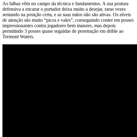
As falhas vêm no campo da técnica e fundamentos. A sua postura
defensiva a encarar o portador deixa muito a desejar, raras vezes
sentando na posição certa, e as suas mãos não são ativas. Os níveis
de atenção são muito “picos e vales”, conseguindo conter em posses
impressionantes contra jogadores bem maiores, mas depois
permitindo 3 posses quase seguidas de penetração em drible ao
Tremont Waters.