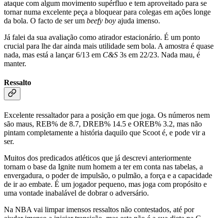
ataque com algum movimento supérfluo e tem aproveitado para se
tornar numa excelente peça a bloquear para colegas em ações longe
da bola. O facto de ser um
beefy boy
ajuda imenso.
Já falei da sua avaliação como atirador estacionário. É um ponto
crucial para lhe dar ainda mais utilidade sem bola. A amostra é quase
nada, mas está a lançar 6/13 em
C&S
3s em 22/23. Nada mau, é
manter.
Ressalto
Excelente ressaltador para a posição em que joga. Os números nem
são maus, REB% de 8.7, DREB% 14.5 e OREB% 3.2, mas não
pintam completamente a história daquilo que Scoot é, e pode vir a
ser.
Muitos dos predicados atléticos que já descrevi anteriormente
tornam o base da Ignite num homem a ter em conta nas tabelas, a
envergadura, o poder de impulsão, o pulmão, a força e a capacidade
de ir ao embate. É um jogador pequeno, mas joga com propósito e
uma vontade inabalável de dobrar o adversário.
Na NBA vai limpar imensos ressaltos não contestados, até por