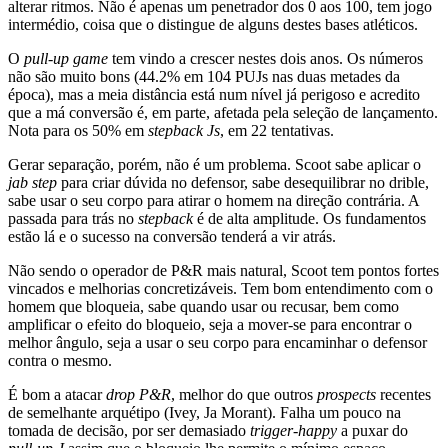
alterar ritmos. Não é apenas um penetrador dos 0 aos 100, tem jogo
intermédio, coisa que o distingue de alguns destes bases atléticos.
O
pull-up game
tem vindo a crescer nestes dois anos. Os números
não são muito bons (44.2% em 104 PUJs nas duas metades da
época), mas a meia distância está num nível já perigoso e acredito
que a má conversão é, em parte, afetada pela seleção de lançamento.
Nota para os 50% em
stepback Js
, em 22 tentativas.
Gerar separação, porém, não é um problema. Scoot sabe aplicar o
jab step
para criar dúvida no defensor, sabe desequilibrar no drible,
sabe usar o seu corpo para atirar o homem na direção contrária. A
passada para trás no
stepback
é de alta amplitude. Os fundamentos
estão lá e o sucesso na conversão tenderá a vir atrás.
Não sendo o operador de P&R mais natural, Scoot tem pontos fortes
vincados e melhorias concretizáveis. Tem bom entendimento com o
homem que bloqueia, sabe quando usar ou recusar, bem como
amplificar o efeito do bloqueio, seja a mover-se para encontrar o
melhor ângulo, seja a usar o seu corpo para encaminhar o defensor
contra o mesmo.
É bom a atacar
drop P&R
, melhor do que outros
prospects
recentes
de semelhante arquétipo (Ivey, Ja Morant). Falha um pouco na
tomada de decisão, por ser demasiado
trigger-happy
a puxar do