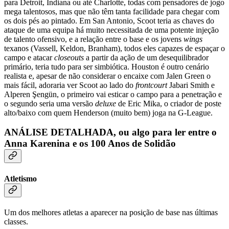
para Detroit, Indiana ou até Charlotte, todas com pensadores de jogo
mega talentosos, mas que não têm tanta facilidade para chegar com
os dois pés ao pintado. Em San Antonio, Scoot teria as chaves do
ataque de uma equipa há muito necessitada de uma potente injeção
de talento ofensivo, e a relação entre o base e os jovens
wings
texanos (Vassell, Keldon, Branham), todos eles capazes de espaçar o
campo e atacar
closeouts
a partir da ação de um desequilibrador
primário, teria tudo para ser simbiótica. Houston é outro cenário
realista e, apesar de não considerar o encaixe com Jalen Green o
mais fácil, adoraria ver Scoot ao lado do
frontcourt
Jabari Smith e
Alperen Şengün, o primeiro vai esticar o campo para a penetração e
o segundo seria uma versão
deluxe
de Eric Mika, o criador de poste
alto/baixo com quem Henderson (muito bem) joga na G-League.
ANÁLISE DETALHADA, ou algo para ler entre o
Anna Karenina e os 100 Anos de Solidão
Atletismo
Um dos melhores atletas a aparecer na posição de base nas últimas
classes.