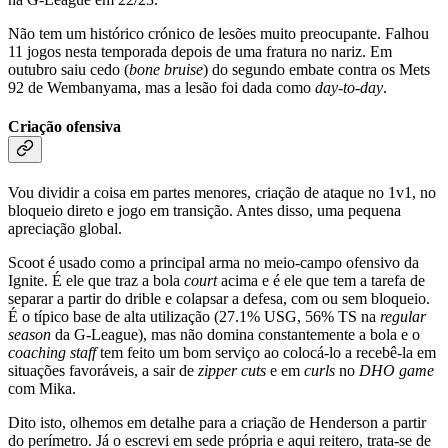
Não tem um histórico crónico de lesões muito preocupante. Falhou
11 jogos nesta temporada depois de uma fratura no nariz. Em
outubro saiu cedo (
bone bruise
) do segundo embate contra os Mets
92 de Wembanyama, mas a lesão foi dada como
day-to-day
.
Criação ofensiva
Vou dividir a coisa em partes menores, criação de ataque no 1v1, no
bloqueio direto e jogo em transição. Antes disso, uma pequena
apreciação global.
Scoot é usado como a principal arma no meio-campo ofensivo da
Ignite. É ele que traz a bola
court
acima e é ele que tem a tarefa de
separar a partir do drible e colapsar a defesa, com ou sem bloqueio.
É o típico base de alta utilização (27.1% USG, 56% TS na
regular
season
da G-League), mas não domina constantemente a bola e o
coaching staff
tem feito um bom serviço ao colocá-lo a recebê-la em
situações favoráveis, a sair de
zipper cuts
e em
curls
no
DHO game
com Mika.
Dito isto, olhemos em detalhe para a criação de Henderson a partir
do perímetro. Já o escrevi em sede própria e aqui reitero, trata-se de