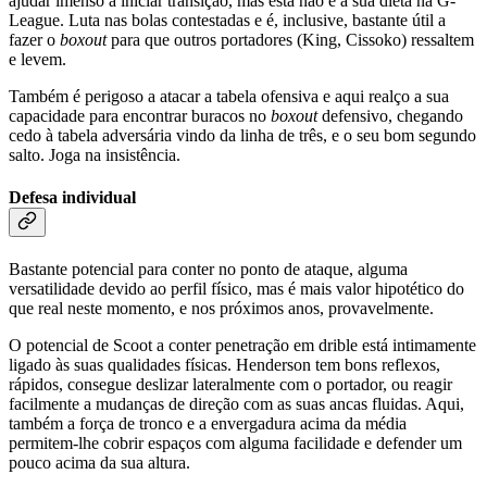
ajudar imenso a iniciar transição, mas esta não é a sua dieta na G-
League. Luta nas bolas contestadas e é, inclusive, bastante útil a
fazer o
boxout
para que outros portadores (King, Cissoko) ressaltem
e levem.
Também é perigoso a atacar a tabela ofensiva e aqui realço a sua
capacidade para encontrar buracos no
boxout
defensivo, chegando
cedo à tabela adversária vindo da linha de três, e o seu bom segundo
salto. Joga na insistência.
Defesa individual
Bastante potencial para conter no ponto de ataque, alguma
versatilidade devido ao perfil físico, mas é mais valor hipotético do
que real neste momento, e nos próximos anos, provavelmente.
O potencial de Scoot a conter penetração em drible está intimamente
ligado às suas qualidades físicas. Henderson tem bons reflexos,
rápidos, consegue deslizar lateralmente com o portador, ou reagir
facilmente a mudanças de direção com as suas ancas fluidas. Aqui,
também a força de tronco e a envergadura acima da média
permitem-lhe cobrir espaços com alguma facilidade e defender um
pouco acima da sua altura.