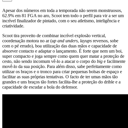
Apesar dos números em toda a temporada não serem monstruosos,
62.9% em 81 FGA no aro, Scoot tem todo o perfil para vir a ser um
incrível finalizador de pintado, com o seu atletismo, inteligência e
criatividade.
Scoot tira proveito de combinar incrível explosão vertical,
coordenação motora no ar (
up and unders
,
layups
reversos, sobe
com o pé errado), boa utilização das duas mãos e capacidade de
absorver contacto e adaptar o lançamento. É forte que nem um boi,
super compacto e joga sempre como quem quer matar a proteção de
cesto, não sendo incomum vê-lo a atacar o corpo do
big
e facilmente
movê-lo da sua posição. Para além disso, sabe perfeitamente como
utilizar os braços e o tronco para criar pequenas bolsas de espaço e
facilitar as suas próprias tentativas. O facto de ter umas mãos tão
grandes e uns braços tão fortes facilita-lhe a proteção do drible e a
capacidade de escudar a bola do defensor.