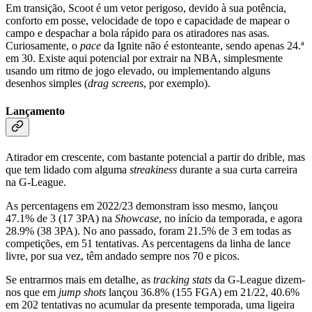
Em transição, Scoot é um vetor perigoso, devido à sua potência,
conforto em posse, velocidade de topo e capacidade de mapear o
campo e despachar a bola rápido para os atiradores nas asas.
Curiosamente, o
pace
da Ignite não é estonteante, sendo apenas 24.ª
em 30. Existe aqui potencial por extrair na NBA, simplesmente
usando um ritmo de jogo elevado, ou implementando alguns
desenhos simples (
drag screens
, por exemplo).
Lançamento
Atirador em crescente, com bastante potencial a partir do drible, mas
que tem lidado com alguma
streakiness
durante a sua curta carreira
na G-League.
As percentagens em 2022/23 demonstram isso mesmo, lançou
47.1% de 3 (17 3PA) na
Showcase
, no início da temporada, e agora
28.9% (38 3PA). No ano passado, foram 21.5% de 3 em todas as
competições, em 51 tentativas. As percentagens da linha de lance
livre, por sua vez, têm andado sempre nos 70 e picos.
Se entrarmos mais em detalhe, as
tracking stats
da G-League dizem-
nos que em
jump shots
lançou 36.8% (155 FGA) em 21/22, 40.6%
em 202 tentativas no acumular da presente temporada, uma ligeira