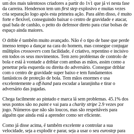
um dos mais talentosos criadores a partir do 1v1 que já vi nesta fase
da carreira. Henderson tem um
first step
explosivo e muitas vezes
cria separação logo após esta primeira ação. Para além disso, é muito
forte e flexível, conseguindo baixar o centro de gravidade e atacar,
qual bala de canhão, o peito do defensor direto para criar bolsas de
espaço ainda maiores.
O drible é também muito avançado. Não é o tipo de base que perde
imenso tempo a dançar na cara do homem, mas consegue conjugar
múltiplos
crossovers
com facilidade, é criativo, repentino e incisivo
em todos os seus movimentos. Tem zero problemas de controlo de
bola e está à vontade a driblar com ambas as mãos, assim como a
penetrar pela esquerda ou direita do adversário. Consegue driblar
com o centro de gravidade super baixo e tem fundamentos
fantásticos de proteção de bola. Tem mãos enormes e usa
excelentemente a
off-hand
para escudar a laranjinha e tirar o
adversário das jogadas.
Chega facilmente ao pintado e marca lá sem problemas. 45.1% dos
seus pontos são no
paint
e vai para a
charity stripe
2.9 vezes por
jogo. Números que não são loucos, mas são respeitáveis para
alguém que ainda está a aprender como ser eficiente.
Como já disse acima, é também excelente a controlar a sua
velocidade, seja a explodir e parar, seja a usar o seu
eurostep
para