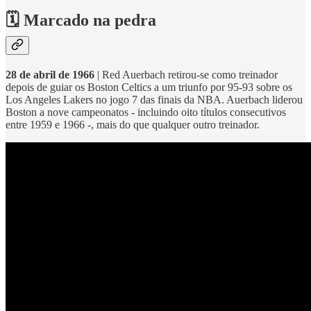
🗓️ Marcado na pedra
28 de abril de 1966
| Red Auerbach retirou-se como treinador
depois de guiar os Boston Celtics a um triunfo por 95-93 sobre os
Los Angeles Lakers no jogo 7 das finais da NBA. Auerbach liderou
Boston a nove campeonatos - incluindo oito títulos consecutivos
entre 1959 e 1966 -, mais do que qualquer outro treinador.