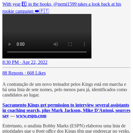
With year 1️⃣ in the books,
@nemi1599
takes a look back at his
rookie campaign 👑🇵🇹
8:30 PM · Apr 22, 2022
88 Reposts
·
668 Likes
A contratação de um novo treinador pelos Kings está em marcha e
há uma lista de sete nomes, pelo menos para já, identificados como
candidatos ao lugar.
Sacramento Kings get permission to interview several assistants
in coaching search, plus Mark Jackson, Mike D'Antoni, sources
say
—
www.espn.com
Entretanto, o analista Bobby Marks (ESPN) elaborou uma lista de
prioridades que o
front office
dos Kings têm que endereçar no verão,