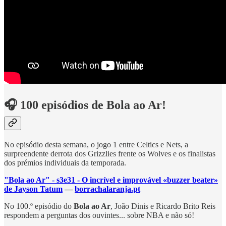
🎧 100 episódios de Bola ao Ar!
No episódio desta semana, o jogo 1 entre Celtics e Nets, a
surpreendente derrota dos Grizzlies frente os Wolves e os finalistas
dos prémios individuais da temporada.
"Bola ao Ar" - s3e31 - O incrível e improvável «buzzer beater»
de Jayson Tatum
—
borrachalaranja.pt
No 100.º episódio do
Bola ao Ar
, João Dinis e Ricardo Brito Reis
respondem a perguntas dos ouvintes... sobre NBA e não só!