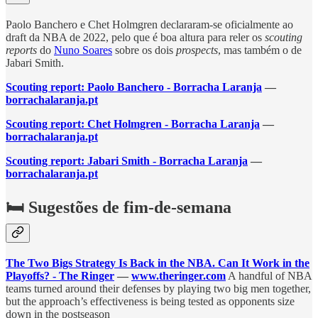
Paolo Banchero e Chet Holmgren declararam-se oficialmente ao
draft da NBA de 2022, pelo que é boa altura para reler os
scouting
reports
do
Nuno Soares
sobre os dois
prospects
, mas também o de
Jabari Smith.
Scouting report: Paolo Banchero - Borracha Laranja
—
borrachalaranja.pt
Scouting report: Chet Holmgren - Borracha Laranja
—
borrachalaranja.pt
Scouting report: Jabari Smith - Borracha Laranja
—
borrachalaranja.pt
🛏️ Sugestões de fim-de-semana
The Two Bigs Strategy Is Back in the NBA. Can It Work in the
Playoffs? - The Ringer
—
www.theringer.com
A handful of NBA
teams turned around their defenses by playing two big men together,
but the approach’s effectiveness is being tested as opponents size
down in the postseason