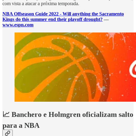
com vista a atacar a próxima temporada.
NBA Offseason Guide 2022 - Will anything the Sacramento
Kings do this summer end their playoff drought?
—
www.espn.com
📈 Banchero e Holmgren oficializam salto
para a NBA