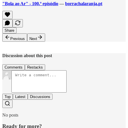
"Bola ao Ar" - 100.º episódio
—
borrachalaranja.pt
Share
Previous
Next
Discussion about this post
Comments
Restacks
Top
Latest
Discussions
No posts
Ready for more?