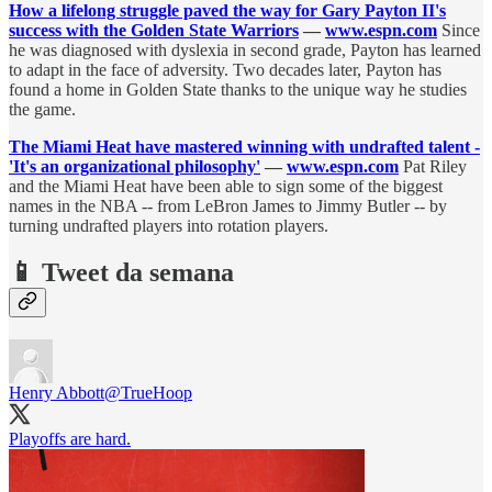
How a lifelong struggle paved the way for Gary Payton II's
success with the Golden State Warriors
—
www.espn.com
Since
he was diagnosed with dyslexia in second grade, Payton has learned
to adapt in the face of adversity. Two decades later, Payton has
found a home in Golden State thanks to the unique way he studies
the game.
The Miami Heat have mastered winning with undrafted talent -
'It's an organizational philosophy'
—
www.espn.com
Pat Riley
and the Miami Heat have been able to sign some of the biggest
names in the NBA -- from LeBron James to Jimmy Butler -- by
turning undrafted players into rotation players.
📱 Tweet da semana
Henry Abbott
@TrueHoop
Playoffs are hard.