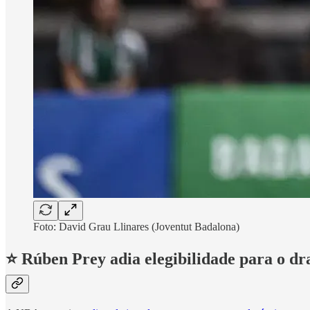
Foto: David Grau Llinares (Joventut Badalona)
⭐ Rúben Prey adia elegibilidade para o d