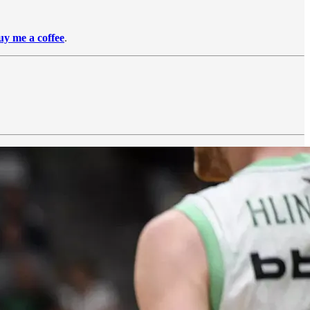
uy me a coffee
.