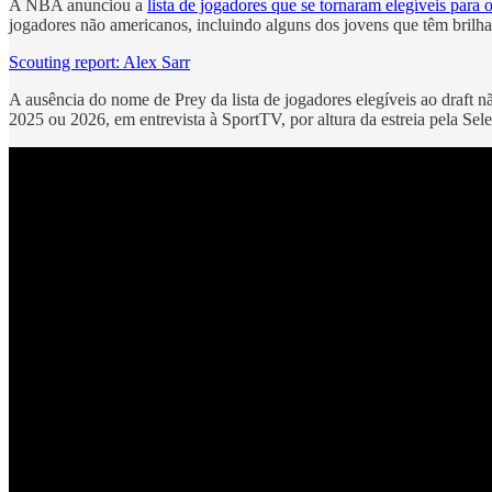
A NBA anunciou a
lista de jogadores que se tornaram elegíveis para o
jogadores não americanos, incluindo alguns dos jovens que têm brilh
Scouting report: Alex Sarr
A ausência do nome de Prey da lista de jogadores elegíveis ao draft n
2025 ou 2026, em entrevista à SportTV, por altura da estreia pela Sel