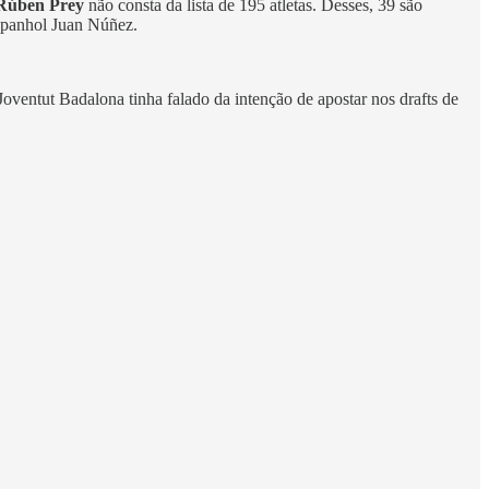
Rúben Prey
não consta da lista de 195 atletas. Desses, 39 são
espanhol Juan Núñez.
Joventut Badalona tinha falado da intenção de apostar nos drafts de