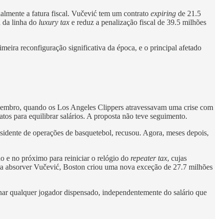
almente a fatura fiscal. Vučević tem um contrato
expiring
de 21.5
a da linha do
luxury tax
e reduz a penalização fiscal de 39.5 milhões
imeira reconfiguração significativa da época, e o principal afetado
e dezembro, quando os Los Angeles Clippers atravessavam uma crise com
tos para equilibrar salários. A proposta não teve seguimento.
esidente de operações de basquetebol, recusou. Agora, meses depois,
no e no próximo para reiniciar o relógio do
repeater tax
, cujas
ara absorver Vučević, Boston criou uma nova exceção de 27.7 milhões
nar qualquer jogador dispensado, independentemente do salário que