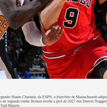
 Segundo Shams Charania, da ESPN, o
franchise
de Massachusetts adquir
as de segunda ronda: Boston recebe a
pick
de 2027 dos Denver Nuggets,
rail Blazers.