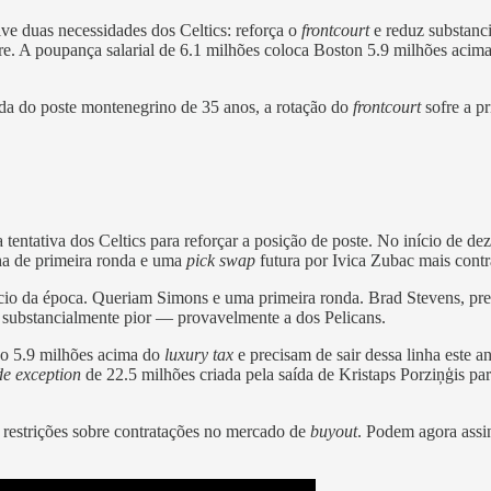
lve duas necessidades dos Celtics: reforça o
frontcourt
e reduz substanci
e. A poupança salarial de 6.1 milhões coloca Boston 5.9 milhões acim
da do poste montenegrino de 35 anos, a rotação do
frontcourt
sofre a pr
ira tentativa dos Celtics para reforçar a posição de poste. No início d
ha de primeira ronda e uma
pick swap
futura por Ivica Zubac mais contra
nício da época. Queriam Simons e uma primeira ronda. Brad Stevens, pr
 substancialmente pior — provavelmente a dos Pelicans.
ão 5.9 milhões acima do
luxury tax
e precisam de sair dessa linha este a
de exception
de 22.5 milhões criada pela saída de Kristaps Porziņģis p
 restrições sobre contratações no mercado de
buyout
. Podem agora assi