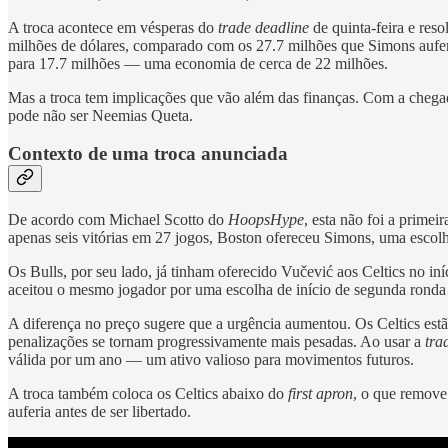
A troca acontece em vésperas do
trade deadline
de quinta-feira e reso
milhões de dólares, comparado com os 27.7 milhões que Simons aufer
para 17.7 milhões — uma economia de cerca de 22 milhões.
Mas a troca tem implicações que vão além das finanças. Com a chega
pode não ser Neemias Queta.
Contexto de uma troca anunciada
De acordo com Michael Scotto do
HoopsHype
, esta não foi a prime
apenas seis vitórias em 27 jogos, Boston ofereceu Simons, uma escol
Os Bulls, por seu lado, já tinham oferecido Vučević aos Celtics no i
aceitou o mesmo jogador por uma escolha de início de segunda ronda
A diferença no preço sugere que a urgência aumentou. Os Celtics est
penalizações se tornam progressivamente mais pesadas. Ao usar a
tra
válida por um ano — um ativo valioso para movimentos futuros.
A troca também coloca os Celtics abaixo do
first apron
, o que remove
auferia antes de ser libertado.