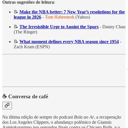
Outras sugestões de leitura
:
📝
Make the NBA better: 7 New Year’s resolutions for the
league in 2026
-
Tom Haberstroh
(Yahoo)
📝
The Irresistible Urge to Anoint the Spurs
- Danny Chau
(The Ringer)
📝
What moment defines every NBA season since 1954
-
Zach Kram (ESPN)
☕ Conversa de café
Na última edição de sempre do podcast
Bola ao Ar
, a recuperação
dos Los Angeles Clippers, o afundanço polémico de Giannis
Antetokounmpo nos segundos finais contra os Chicago Bulls, e o