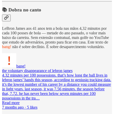
📚 Dobra no canto
LeBron James aos 41 anos tem a bola nas mãos 4,32 minutos por
cada 100 posses de bola — metade do ano passado, o valor mais
baixo da carreira. Sem extensão contratual, mais golfe no YouTube
que estudo de adversários, pronto para ficar em casa. Este texto de
bang!
não é sobre declínio. É sobre desaparecimento voluntário.
bang!
the voluntary disappearance of lebron james
4.32 minutes per 100 possessions. that’s how long the ball lives in
lebron james’ hands this season, according to geniusiq tracking data.
it’s the lowest number of his career by a distance you could measure
in light years. last season, it was 7.56 minutes. the season before
that, 7.72. he has never been below seven minutes per 100
possessions in the tra…
Read more
7 months ago · 5 likes