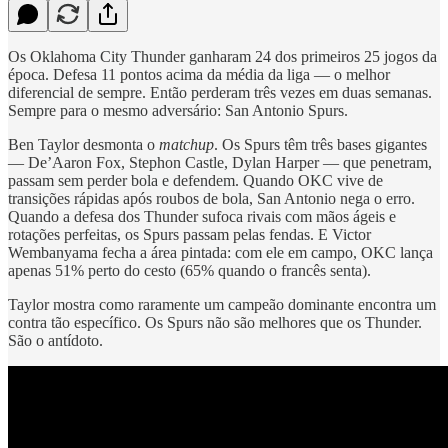
Os Oklahoma City Thunder ganharam 24 dos primeiros 25 jogos da
época. Defesa 11 pontos acima da média da liga — o melhor
diferencial de sempre. Então perderam três vezes em duas semanas.
Sempre para o mesmo adversário: San Antonio Spurs.
Ben Taylor desmonta o
matchup
. Os Spurs têm três bases gigantes
— De’Aaron Fox, Stephon Castle, Dylan Harper — que penetram,
passam sem perder bola e defendem. Quando OKC vive de
transições rápidas após roubos de bola, San Antonio nega o erro.
Quando a defesa dos Thunder sufoca rivais com mãos ágeis e
rotações perfeitas, os Spurs passam pelas fendas. E Victor
Wembanyama fecha a área pintada: com ele em campo, OKC lança
apenas 51% perto do cesto (65% quando o francês senta).
Taylor mostra como raramente um campeão dominante encontra um
contra tão específico. Os Spurs não são melhores que os Thunder.
São o antídoto.