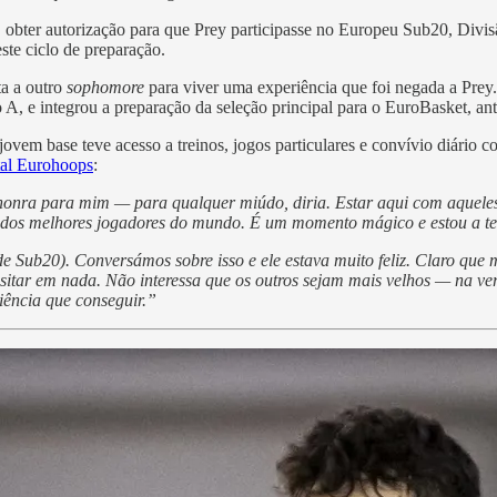
bter autorização para que Prey participasse no Europeu Sub20, Divisão 
ste ciclo de preparação.
ta a outro
sophomore
para viver uma experiência que foi negada a Prey
, e integrou a preparação da seleção principal para o EuroBasket, ante
 jovem base teve acesso a treinos, jogos particulares e convívio diári
rtal Eurohoops
:
honra para mim — para qualquer miúdo, diria. Estar aqui com aquele
s melhores jogadores do mundo. É um momento mágico e estou a tentar
Sub20). Conversámos sobre isso e ele estava muito feliz. Claro que me 
sitar em nada. Não interessa que os outros sejam mais velhos — na v
iência que conseguir.”