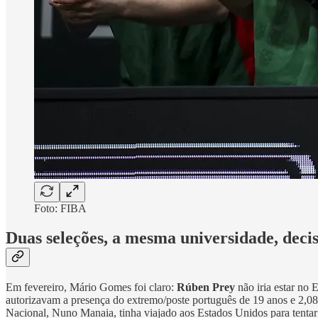
Foto: FIBA
Duas seleções, a mesma universidade, decis
Em fevereiro, Mário Gomes foi claro:
Rúben Prey
não iria estar no 
autorizavam a presença do extremo/poste português de 19 anos e 2,08 m
Nacional, Nuno Manaia, tinha viajado aos Estados Unidos para tentar