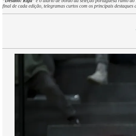
“Destino: Riga”
é o diário de bordo da seleção portuguesa rumo ao E
final de cada edição, telegramas curtos com os principais destaques 