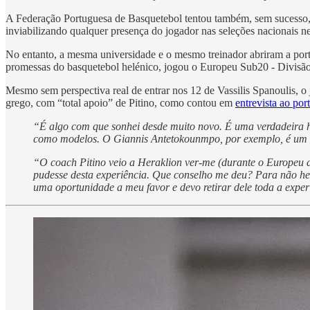
A Federação Portuguesa de Basquetebol tentou também, sem sucesso, o
inviabilizando qualquer presença do jogador nas seleções nacionais ne
No entanto, a mesma universidade e o mesmo treinador abriram a por
promessas do basquetebol helénico, jogou o Europeu Sub20 - Divisão A
Mesmo sem perspectiva real de entrar nos 12 de Vassilis Spanoulis, o
grego, com “total apoio” de Pitino, como contou em
entrevista ao po
“É algo com que sonhei desde muito novo. É uma verdadeira 
como modelos. O Giannis Antetokounmpo, por exemplo, é um do
“O coach Pitino veio a Heraklion ver-me (durante o Europeu de 
pudesse desta experiência. Que conselho me deu? Para não he
uma oportunidade a meu favor e devo retirar dele toda a exper