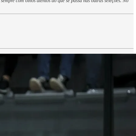
 sempre com olhos atentos ao que se passa nas outras seleções. No