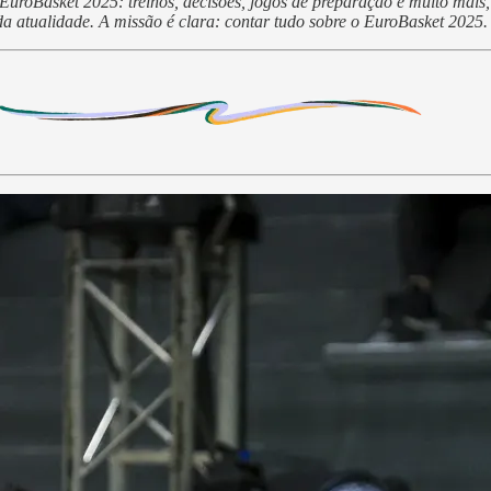
uroBasket 2025: treinos, decisões, jogos de preparação e muito mais,
da atualidade. A missão é clara: contar tudo sobre o EuroBasket 2025.