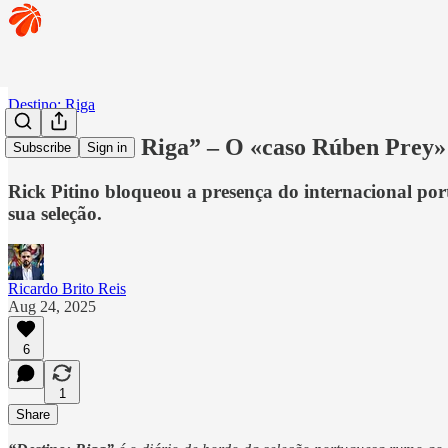
Destino: Riga
🏀 “Destino: Riga” – O «caso Rúben Prey»
Subscribe
Sign in
Rick Pitino bloqueou a presença do internacional po
sua seleção.
Ricardo Brito Reis
Aug 24, 2025
6
1
Share