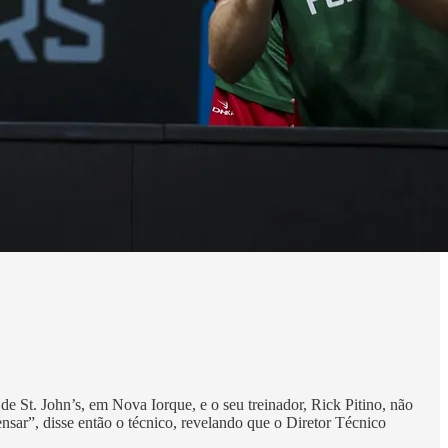
e St. John’s, em Nova Iorque, e o seu treinador, Rick Pitino, não
nsar”, disse então o técnico, revelando que o Diretor Técnico