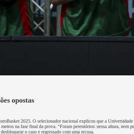
ões opostas
EuroBasket 2025. O selecionador nacional explicou que a Universidade d
etros na fase final da prova. “Foram perentórios: nessa altura, nem pe
 desbloquear o caso e regressado com uma recusa.