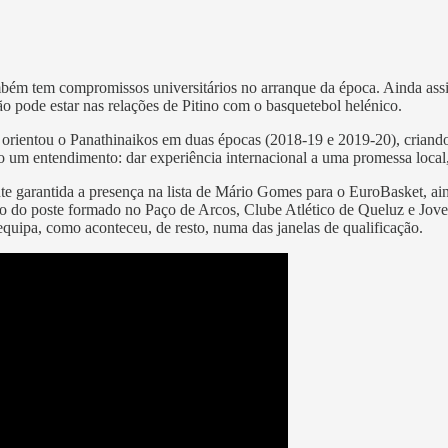
bém tem compromissos universitários no arranque da época. Ainda assi
o pode estar nas relações de Pitino com o basquetebol helénico.
e orientou o Panathinaikos em duas épocas (2018-19 e 2019-20), criando
o um entendimento: dar experiência internacional a uma promessa local,
ente garantida a presença na lista de Mário Gomes para o EuroBasket, a
tuto do poste formado no Paço de Arcos, Clube Atlético de Queluz e J
 equipa, como aconteceu, de resto, numa das janelas de qualificação.