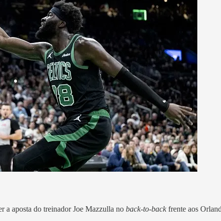
r a aposta do treinador Joe Mazzulla no
back-to-back
frente aos Orlan