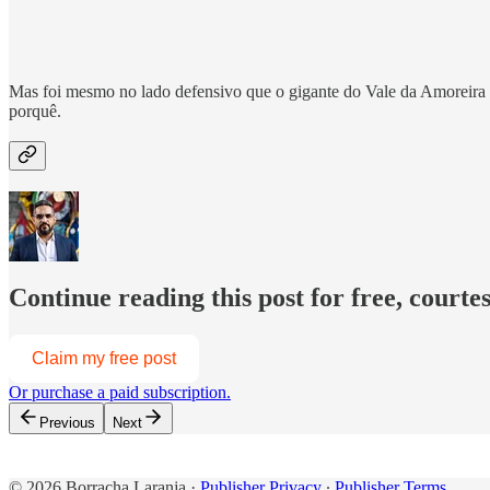
Mas foi mesmo no lado defensivo que o gigante do Vale da Amoreira
porquê.
Continue reading this post for free, courte
Claim my free post
Or purchase a paid subscription.
Previous
Next
© 2026 Borracha Laranja
·
Publisher Privacy
∙
Publisher Terms