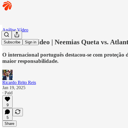
Análise Vídeo
🏀 Análise vídeo | Neemias Queta vs. Atla
Subscribe
Sign in
O internacional português destacou-se com proteção d
maior responsabilidade.
Ricardo Brito Reis
Jan 19, 2025
∙ Paid
9
5
Share