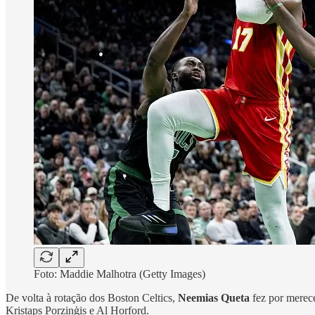
Foto: Maddie Malhotra (Getty Images)
De volta à rotação dos Boston Celtics,
Neemias Queta
fez por merece
Kristaps Porziņģis e Al Horford.