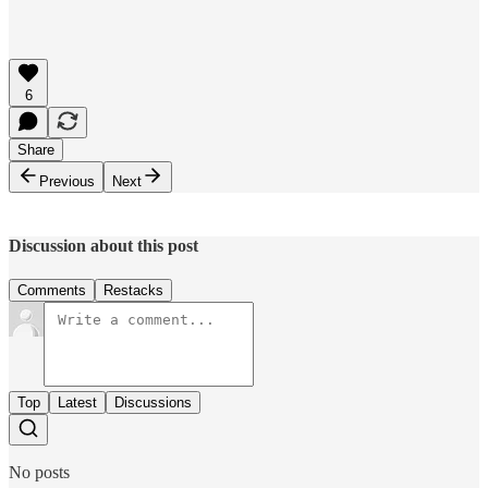
6
Share
Previous
Next
Discussion about this post
Comments
Restacks
Top
Latest
Discussions
No posts